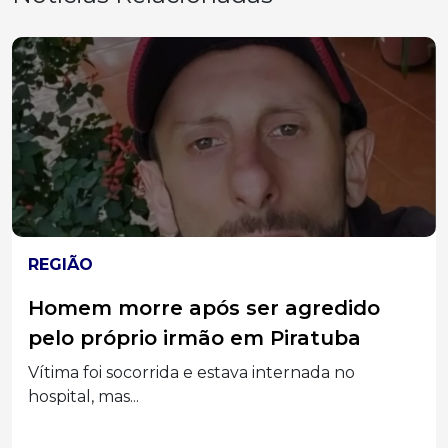
REGIÃO
Morador de Caçador vira réu por
injúria racial após ofender médico
durante atendimento em UPA
Ministério Público denunciou paciente por
ataques relacionados à religião...