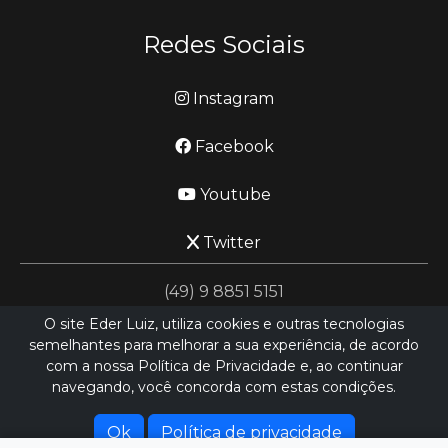
Redes Sociais
Instagram
Facebook
Youtube
Twitter
(49) 9 8851 5151
O site Eder Luiz, utiliza cookies e outras tecnologias
semelhantes para melhorar a sua experiência, de acordo
jornalismo@ederluiz.com.vc
com a nossa Política de Privacidade e, ao continuar
navegando, você concorda com estas condições.
Desenvolvido por
LN SISTEMAS
Hospedado por
HEXIO CLOUD
Ok
Política de privacidade