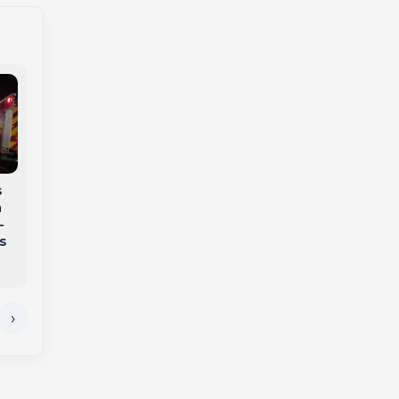
s
Bombeiros realizam
a
Família procura por
operação de busca e
-
homem
resgate de idoso
s
desaparecido na
desaparecido em
região
Tangará