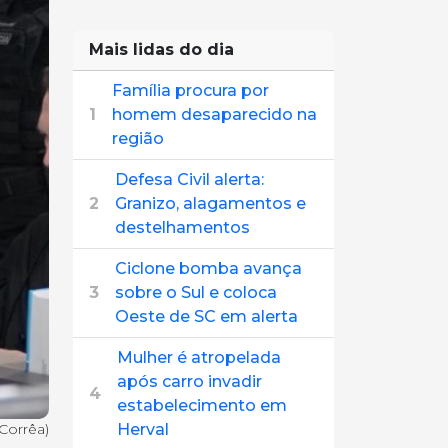
Mais lidas do dia
Família procura por
1
homem desaparecido na
região
Defesa Civil alerta:
2
Granizo, alagamentos e
destelhamentos
Ciclone bomba avança
3
sobre o Sul e coloca
Oeste de SC em alerta
Mulher é atropelada
após carro invadir
4
estabelecimento em
Corrêa)
Herval