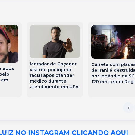
Morador de Caçador
Carreta com placa
 após
vira réu por injúria
de Irani é destruíd
pelo
racial após ofender
por incêndio na SC
o em
médico durante
120 em Lebon Régi
atendimento em UPA
LUIZ NO INSTAGRAM CLICANDO AQUI