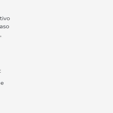
tivo
caso
,
:
ue