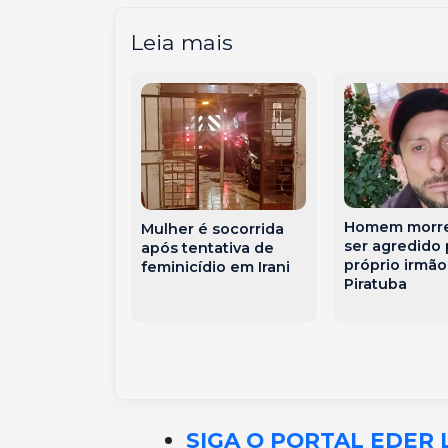
Leia mais
Homem morre
Mulher é socorrida
procura por
ser agredido 
após tentativa de
próprio irmã
feminicídio em Irani
ecido na
Piratuba
SIGA O PORTAL EDER 