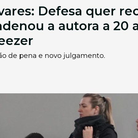
vares: Defesa quer re
denou a autora a 20 a
eezer
o de pena e novo julgamento.