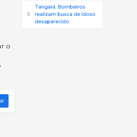
Tangará: Bombeiros
5
realizam busca de idoso
desaparecido
ar o
o
ar