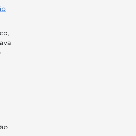
ão
co,
tava
o
são