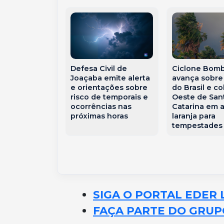
semana terá
Defesa Civil de
Ciclone Bom
 até 31°C e
Joaçaba emite alerta
avança sobre 
de temporais
e orientações sobre
do Brasil e c
ão
risco de temporais e
Oeste de San
ocorrências nas
Catarina em a
próximas horas
laranja para
tempestades 
SIGA O PORTAL EDER 
FAÇA PARTE DO GRUP