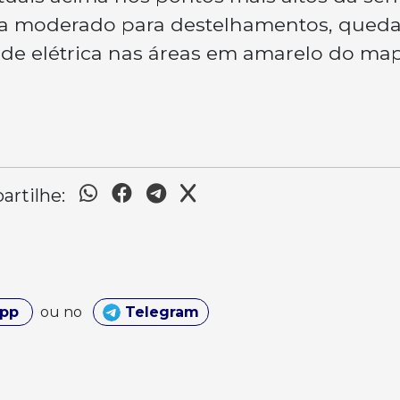
xo a moderado para destelhamentos, qued
ede elétrica nas áreas em amarelo do map
rtilhe:
App
ou no
Telegram