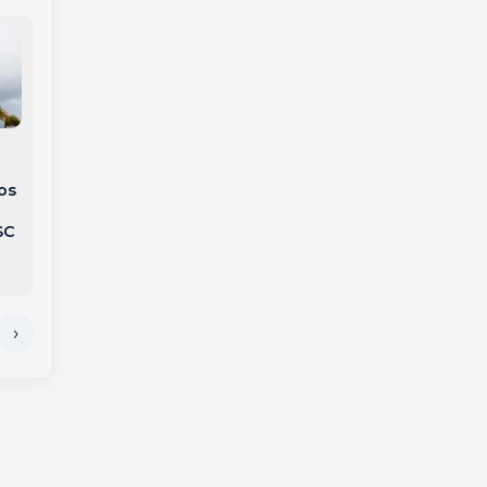
Defesa Civil emite
Fim de semana terá
alerta para temporais
calor de até 31°C e
na região na manhã
os
chance de temporais
desta terça-feira
na região
SC