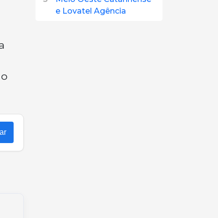
e Lovatel Agência
a
 o
ar