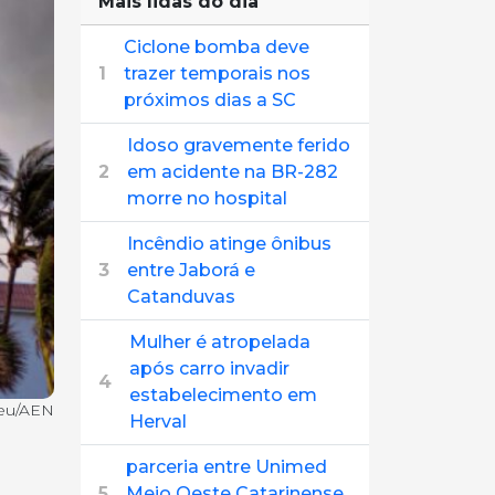
Mais lidas do dia
Ciclone bomba deve
1
trazer temporais nos
próximos dias a SC
Idoso gravemente ferido
2
em acidente na BR-282
morre no hospital
Incêndio atinge ônibus
3
entre Jaborá e
Catanduvas
Mulher é atropelada
após carro invadir
4
estabelecimento em
reu/AEN
Herval
parceria entre Unimed
5
Meio Oeste Catarinense