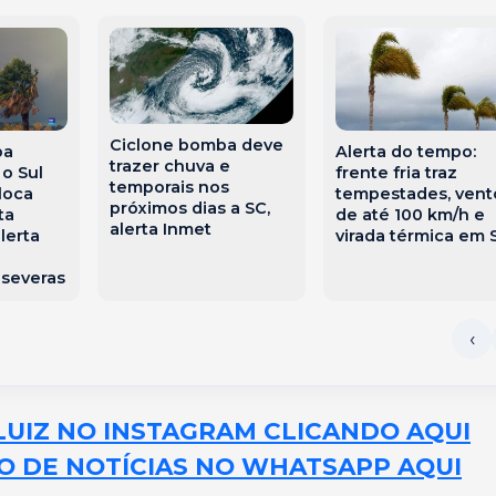
Ciclone bomba deve
ba
Alerta do tempo:
trazer chuva e
o Sul
frente fria traz
temporais nos
oloca
tempestades, vent
próximos dias a SC,
ta
de até 100 km/h e
alerta Inmet
lerta
virada térmica em 
severas
LUIZ NO INSTAGRAM CLICANDO AQUI
O DE NOTÍCIAS NO WHATSAPP AQUI