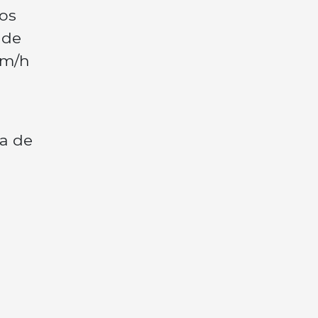
os
ade
km/h
ma de