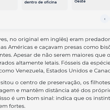
Oeste
dentro de oficina
ves
, no original em inglês) eram predado
 nas Américas e caçavam presas como bis
tes. Apesar de não serem maiores que 
ados altamente letais. Fósseis da espécie
como Venezuela, Estados Unidos e Canad
isitou o centro de preservação, os filhote
gem e mantêm distância até dos própri
 isso é um bom sinal: indica que os instin
m fortes.