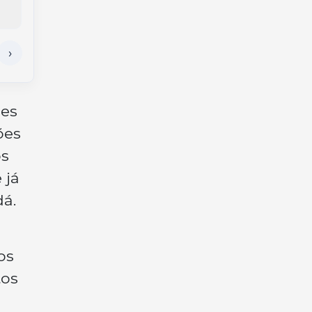
conscientização
res
ões
os
 já
á.
s
os
tos