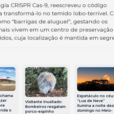
ogia CRISPR Cas-9, reescreveu o código
 transformá-lo no temido lobo-terrível. 
omo “barrigas de aluguel”, gestando os
animais vivem em um centro de preservação
dos, cuja localização é mantida em segr
 chama
Espetáculo no céu:
azer
“Lua de Neve”
Visitante inusitado:
bre
ilumina a noite des
Bombeiros resgatam
enda o
domingo no Meio-
porco-espinho