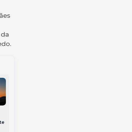
Cães
 da
edo.
Entenda por que
Agosto começa sem
desmontamos a
feriados, mas repleto
árvore de Natal no
de datas que
te
Dia de Reis
inspiram reflexão e