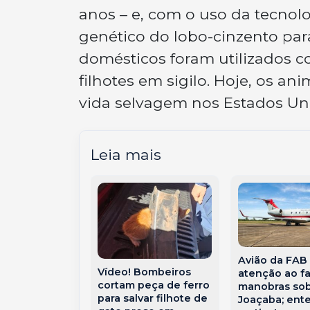
anos – e, com o uso da tecnol
genético do lobo-cinzento para
domésticos foram utilizados c
filhotes em sigilo. Hoje, os 
vida selvagem nos Estados Uni
Leia mais
Avião da FAB
 começa sem
Vídeo! Bombeiros
atenção ao f
, mas repleto
cortam peça de ferro
manobras so
s que
para salvar filhote de
Joaçaba; ent
 reflexão e