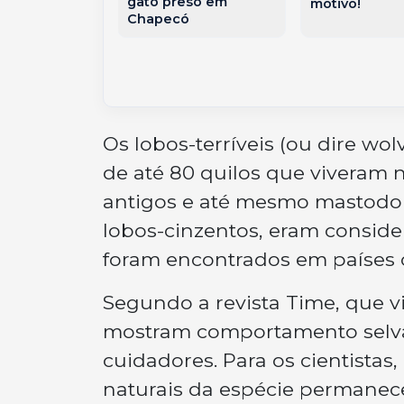
gato preso em
motivo!
ntização
Chapecó
Os lobos-terríveis (ou
dire wol
de até 80 quilos que viveram
antigos e até mesmo mastodon
lobos-cinzentos, eram consider
foram encontrados em países 
Segundo a revista
Time
, que v
mostram comportamento selva
cuidadores. Para os cientistas,
naturais da espécie permanece