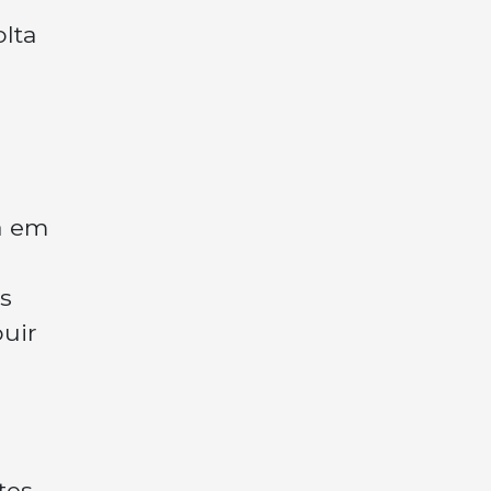
olta
a em
s
uir
tes.