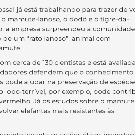
ossal já está trabalhando para trazer de v
o o mamute-lanoso, o dodô e o tigre-da-
o, a empresa surpreendeu a comunidade
ão de um “rato lanoso”, animal com
mamute.
om cerca de 130 cientistas e está avaliad
fundadores defendem que o conhecimento
s pode ajudar na preservação de espécie
lobo-terrível, por exemplo, pode contrib
o-vermelho. Já os estudos sobre o mamute
lver elefantes mais resistentes às
 projeto levanta questões éticas importan