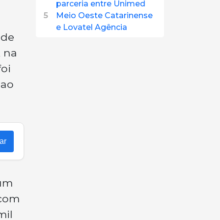
parceria entre Unimed
5
Meio Oeste Catarinense
e Lovatel Agência
 de
 na
foi
 ao
ar
 um
 com
mil