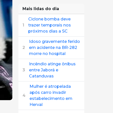
Mais lidas do dia
Ciclone bomba deve
1
trazer temporais nos
próximos dias a SC
Idoso gravemente ferido
2
em acidente na BR-282
morre no hospital
Incêndio atinge ônibus
3
entre Jaborá e
Catanduvas
Mulher é atropelada
após carro invadir
4
estabelecimento em
Herval