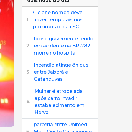
Mais lidas do dia
Ciclone bomba deve
1
trazer temporais nos
próximos dias a SC
Idoso gravemente ferido
2
em acidente na BR-282
morre no hospital
Incêndio atinge ônibus
3
entre Jaborá e
Catanduvas
Mulher é atropelada
após carro invadir
4
estabelecimento em
Herval
parceria entre Unimed
5
Meio Oeste Catarinense