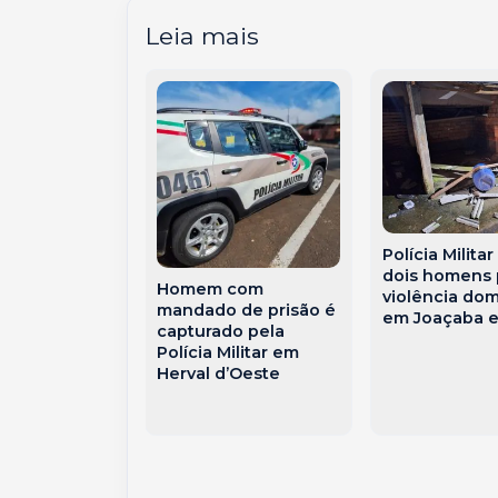
Leia mais
Polícia Milita
dois homens 
Civil apreende
Homem com
violência do
 eletrônicos
mandado de prisão é
em Joaçaba e
stigação
capturado pela
enda de
Polícia Militar em
ara
Herval d’Oeste
entes em
d’Oeste