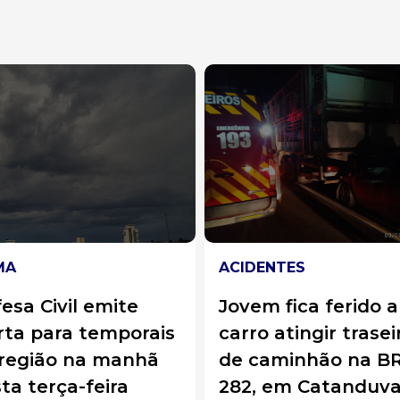
DENTES
LUZERNA
em fica ferido após
Polícia Militar
ro atingir traseira
recupera carro co
caminhão na BR-
registro de furto 
, em Catanduvas
revenda de veícul