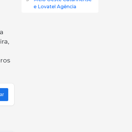
e Lovatel Agência
ta
ra,
ros
ar