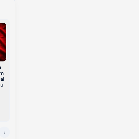
Polícia Civil prende
a
investigado por
em
tráfico de drogas em
al
Polícia Civil apreende
Herval d’Oeste
ru
cigarros eletrônicos
em investigação
sobre venda de
vapes para
adolescentes em
Herval d’Oeste