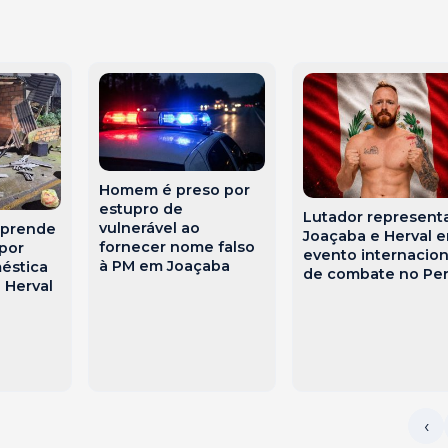
Homem é preso por
estupro de
Lutador represent
vulnerável ao
r prende
Joaçaba e Herval 
fornecer nome falso
por
evento internacion
à PM em Joaçaba
méstica
de combate no Pe
 Herval