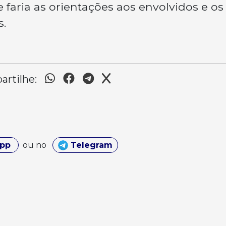
e faria as orientações aos envolvidos e os
s.
rtilhe:
App
ou no
Telegram