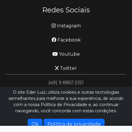
Redes Sociais
Instagram
Facebook
Youtube
Twitter
(49) 9 8851 5151
O site Eder Luiz, utiliza cookies e outras tecnologias
semelhantes para melhorar a sua experiência, de acordo
jornalismo@ederluiz.com.vc
com a nossa Política de Privacidade e, ao continuar
navegando, você concorda com estas condições.
Desenvolvido por
LN SISTEMAS
Hospedado por
HEXIO CLOUD
Ok
Política de privacidade