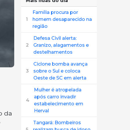
Mais lidas do dia
Família procura por
1
homem desaparecido na
região
Defesa Civil alerta:
2
Granizo, alagamentos e
destelhamentos
Ciclone bomba avança
3
sobre o Sul e coloca
Oeste de SC em alerta
Mulher é atropelada
após carro invadir
4
estabelecimento em
Herval
ão da
O
Tangará: Bombeiros
5
realizam busca de idoso