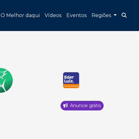
O Melhor daqui
Vídeos
Eventos
Regiões
Anuncie grátis