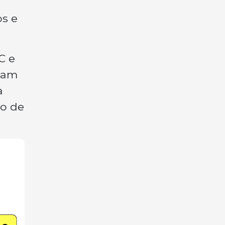
os e
C e
tram
a
ão de