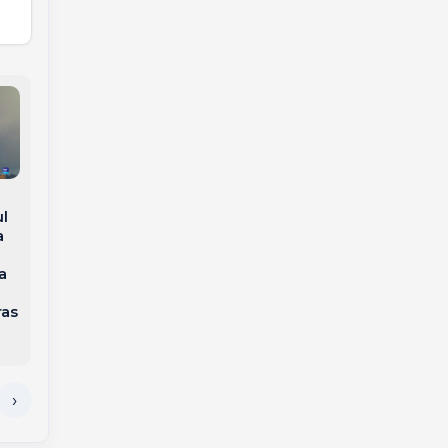
Ciclone bomba deve
Alerta do tempo:
trazer chuva e
ul
frente fria traz
temporais nos
a
tempestades, ventos
próximos dias a SC,
de até 100 km/h e
alerta Inmet
a
virada térmica em SC
ras