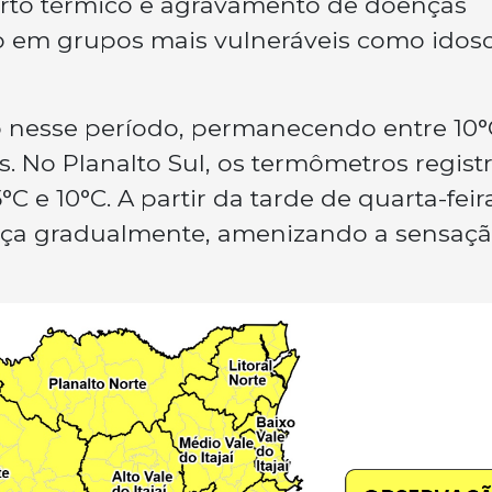
rto térmico e agravamento de doenças
do em grupos mais vulneráveis como idos
 nesse período, permanecendo entre 10°
s. No Planalto Sul, os termômetros regis
C e 10°C. A partir da tarde de quarta-feir
força gradualmente, amenizando a sensaç