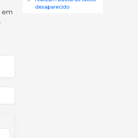
desaparecido
e em
s