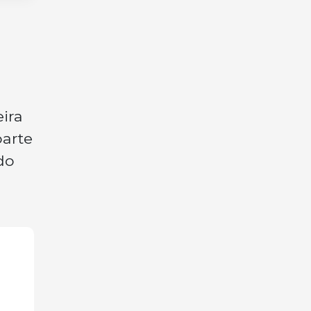
ira
parte
do