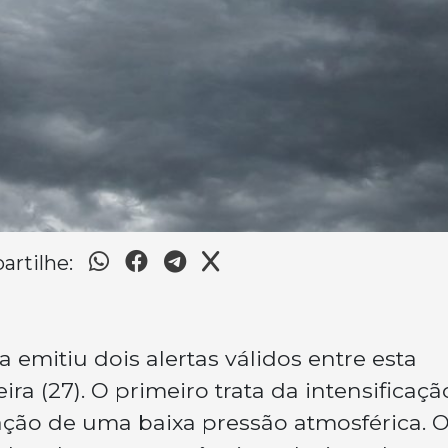
rtilhe:
a emitiu dois alertas válidos entre esta
ira (27). O primeiro trata da intensificaç
ação de uma baixa pressão atmosférica. 