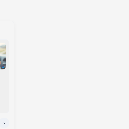
Governo lança Brasil
Conselho do FGTS
Soberano 3 com R$
pode liberar mais de
18,5 bilhões para
R$ 13 bilhões aos
apoiar empresas
trabalhadores nesta
afetadas pelo
terça; veja se você
tarifaço dos EUA
tem direito