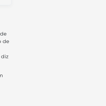
ade
o de
 diz
om