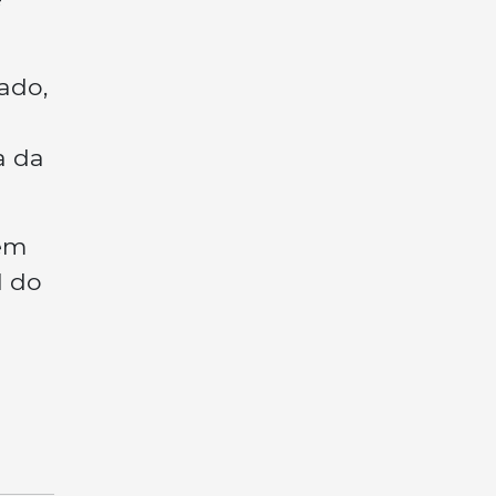
ado,
a da
 em
l do