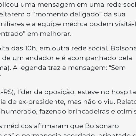
publicou uma mensagem em uma rede soci
eitarem o “momento deligado” da sua
iliares e a equipe médica podem visitá-l
ntrado” em melhorar.
ta das 10h, em outra rede social, Bolson
a de um andador e é acompanhado pela
ma). A legenda traz a mensagem: “Sem
”
S), líder da oposição, esteve no hospita
ia do ex-presidente, mas não o viu. Relat
humorado, fazendo brincadeiras e otimis
 os médicos afirmaram que Bolsonaro
nica” e permanecia acordado, orientado 