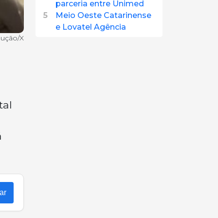
parceria entre Unimed
5
Meio Oeste Catarinense
e Lovatel Agência
dução/X
tal
á
ar