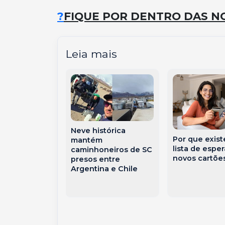
?
FIQUE POR DENTRO DAS NO
Leia mais
Neve histórica
 lança Brasil
Por que exis
mantém
o 3 com R$
lista de esper
caminhoneiros de SC
hões para
novos cartõe
presos entre
empresas
Argentina e Chile
s pelo
o dos EUA