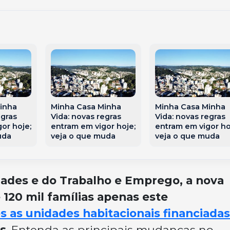
inha
Minha Casa Minha
Minha Casa Minha
egras
Vida: novas regras
Vida: novas regras
or hoje;
entram em vigor hoje;
entram em vigor ho
uda
veja o que muda
veja o que muda
dades e do Trabalho e Emprego, a nova
 120 mil famílias apenas este
s as unidades habitacionais financiadas
as
. Entenda as principais mudanças no