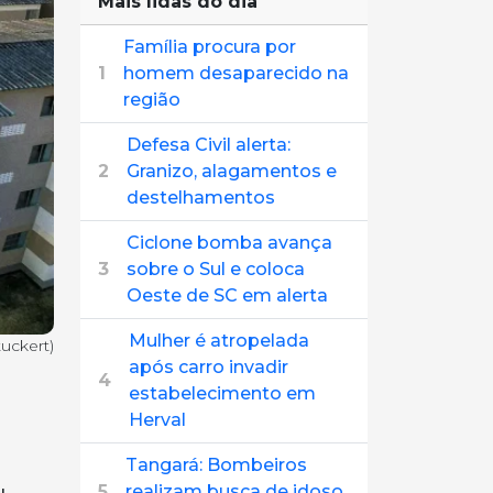
Mais lidas do dia
Família procura por
1
homem desaparecido na
região
Defesa Civil alerta:
2
Granizo, alagamentos e
destelhamentos
Ciclone bomba avança
3
sobre o Sul e coloca
Oeste de SC em alerta
Mulher é atropelada
tuckert)
após carro invadir
4
estabelecimento em
Herval
Tangará: Bombeiros
5
realizam busca de idoso