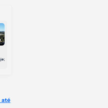
Minha Casa Minha
Vida: novas regras
je;
entram em vigor hoje;
veja o que muda
 até