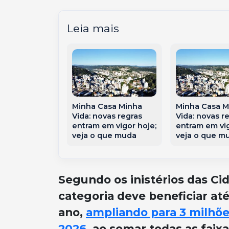
Leia mais
asa Minha
Minha Casa Minha
Minha Casa M
vas regras
Vida: novas regras
Vida: novas r
em vigor hoje;
entram em vigor hoje;
entram em vig
que muda
veja o que muda
veja o que m
Segundo os inistérios das Ci
categoria deve beneficiar até
ano,
ampliando para 3 milhõe
2026
, ao somar todas as faix