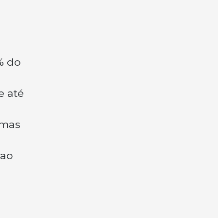
% do
e até
 mas
 ao