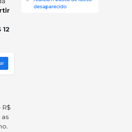
da
desaparecido
tir
 12
ar
é R$
 as
no.