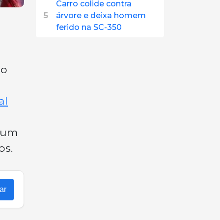
Carro colide contra
5
árvore e deixa homem
ferido na SC-350
no
al
u um
os.
ar