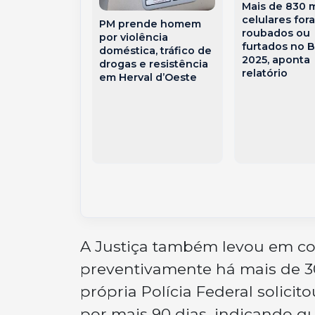
Mais de 830 m
celulares for
PM prende homem
roubados ou
por violência
furtados no B
doméstica, tráfico de
2025, aponta
drogas e resistência
relatório
em Herval d’Oeste
Novos sedia
 de Inverno”
co em
s,
ing e
omia
A Justiça também levou em co
preventivamente há mais de 30
própria Polícia Federal solici
por mais 90 dias, indicando q