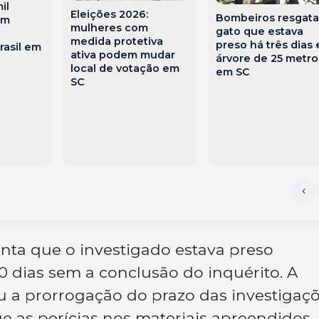
il
Eleições 2026:
Bombeiros resgat
am
mulheres com
gato que estava
medida protetiva
preso há três dias
rasil em
ativa podem mudar
árvore de 25 metro
local de votação em
em SC
SC
nta que o investigado estava preso
 dias sem a conclusão do inquérito. A
tou a prorrogação do prazo das investigaç
ue as perícias nos materiais apreendidos