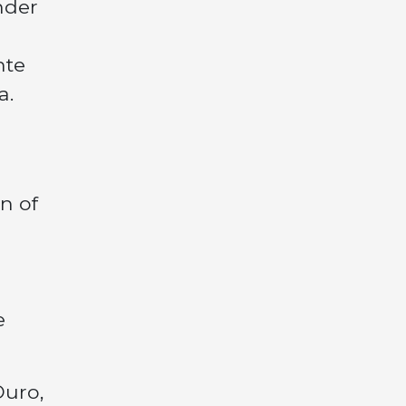
nder
nte
a.
n of
e
Ouro,