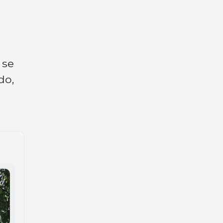
 se
do,