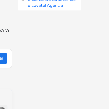
e Lovatel Agência
o
para
ar