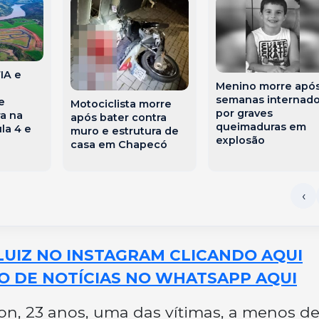
IA e
Menino morre apó
semanas internad
e
Motociclista morre
por graves
a na
após bater contra
queimaduras em
la 4 e
muro e estrutura de
explosão
casa em Chapecó
LUIZ NO INSTAGRAM CLICANDO AQUI
O DE NOTÍCIAS NO WHATSAPP AQUI
son, 23 anos, uma das vítimas, a menos de