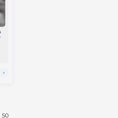
s
Trabalhador é
o
Incêndio em hotel
resgatado após ficar
mobiliza bombeiros e
preso em plataforma
quatro pessoas vão
suspensa a 20
para o hospital em
metros de altura em
Chapecó
Chapecó
 50