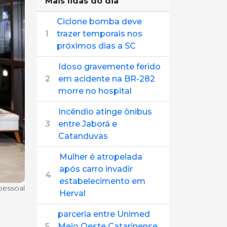
Mais lidas do dia
Ciclone bomba deve
1
trazer temporais nos
próximos dias a SC
Idoso gravemente ferido
2
em acidente na BR-282
morre no hospital
Incêndio atinge ônibus
3
entre Jaborá e
Catanduvas
Mulher é atropelada
após carro invadir
4
estabelecimento em
pessoal
Herval
parceria entre Unimed
5
Meio Oeste Catarinense