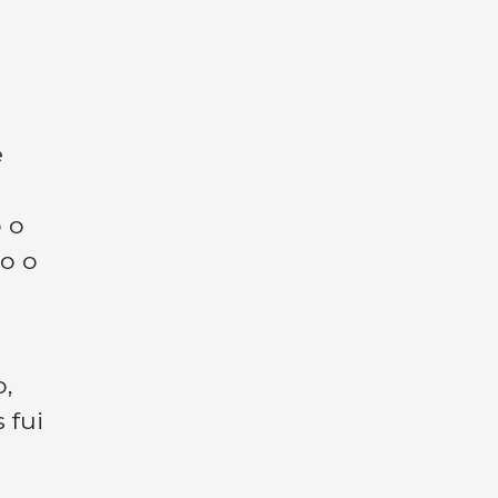
e
 o
mo o
o,
 fui