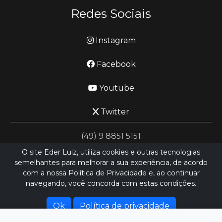
Redes Sociais
Instagram
Facebook
Youtube
Twitter
(49) 9 8851 5151
O site Eder Luiz, utiliza cookies e outras tecnologias
semelhantes para melhorar a sua experiência, de acordo
jornalismo@ederluiz.com.vc
com a nossa Política de Privacidade e, ao continuar
navegando, você concorda com estas condições.
Desenvolvido por
LN SISTEMAS
Hospedado por
HEXIO CLOUD
Ok
Política de privacidade