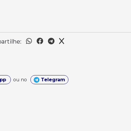
rtilhe:
App
ou no
Telegram