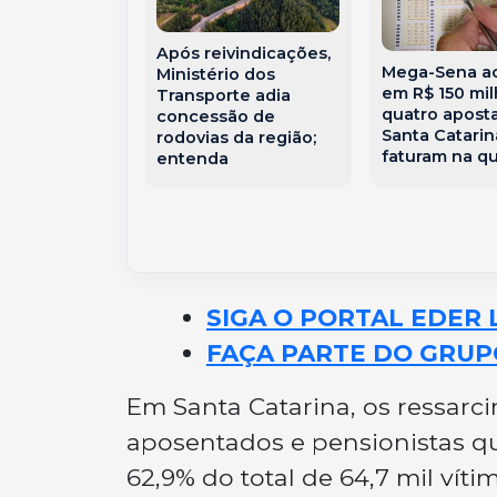
Após reivindicações,
determina
Mega-Sena a
Ministério dos
ão de lote
em R$ 150 mi
Transporte adia
ado de
quatro apost
concessão de
 e interdita
Santa Catarin
rodovias da região;
tes com
faturam na q
entenda
aridades
SIGA O PORTAL EDER 
FAÇA PARTE DO GRUP
Em Santa Catarina, os ressarc
aposentados e pensionistas 
62,9% do total de 64,7 mil vít