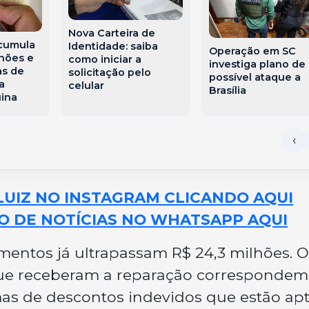
Nova Carteira de
cumula
Identidade: saiba
Operação em SC
lhões e
como iniciar a
investiga plano de
as de
solicitação pelo
possível ataque a
a
celular
Brasília
uina
LUIZ NO INSTAGRAM CLICANDO AQUI
O DE NOTÍCIAS NO WHATSAPP AQUI
imentos já ultrapassam R$ 24,3 milhões. O
que receberam a reparação correspondem
imas de descontos indevidos que estão apt