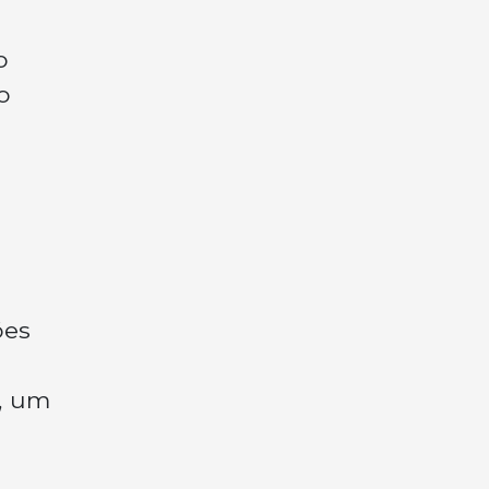
o
o
ões
a, um