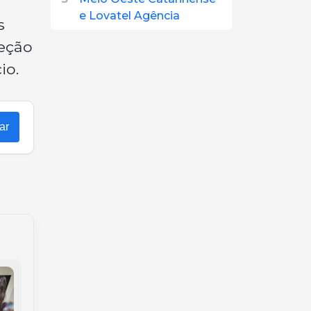
e Lovatel Agência
s
reção
io.
ar