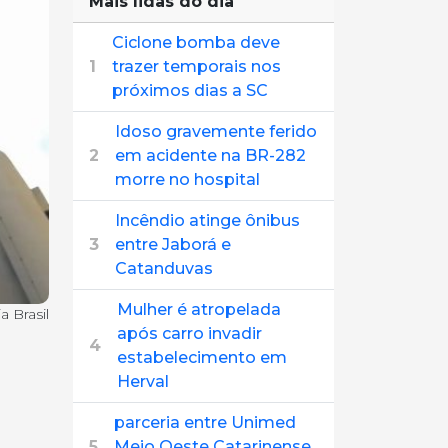
Mais lidas do dia
Ciclone bomba deve
1
trazer temporais nos
próximos dias a SC
Idoso gravemente ferido
2
em acidente na BR-282
morre no hospital
Incêndio atinge ônibus
3
entre Jaborá e
Catanduvas
Mulher é atropelada
a Brasil
após carro invadir
4
estabelecimento em
Herval
parceria entre Unimed
5
Meio Oeste Catarinense