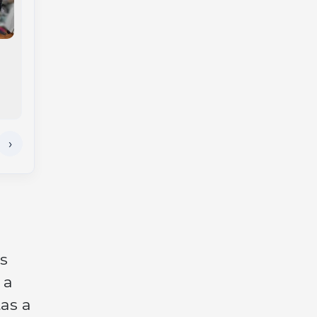
Anvisa determina
Novas regras da CNH
apreensão de lote
causam 100 mil
falsificado de
demissões e
ômega-3 e interdita
autoescolas
repelentes com
recorrem ao STF
irregularidades
s
 a
as a