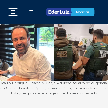
Paulo Henrique Dalago Muller, o Paulinho, foi alvo de diligência
do Gaeco durante a Operação Pão e Circo, que apura fraude em
licitações, propina e lavagem de dinheiro no estado