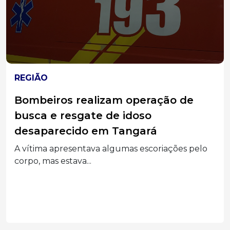
CAMPOS NOVOS
Homem acusado de tentar matar
companheira com soda cáustica vai
vai a júri em Campos Novos
Julgamento está marcado para esta sexta-feira e
réu responde...