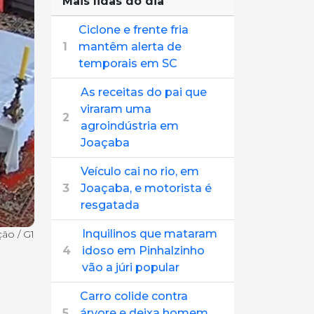
Mais lidas do dia
Ciclone e frente fria
1
mantêm alerta de
temporais em SC
As receitas do pai que
viraram uma
2
agroindústria em
Joaçaba
Veículo cai no rio, em
3
Joaçaba, e motorista é
resgatada
Inquilinos que mataram
ão / G1
4
idoso em Pinhalzinho
vão a júri popular
Carro colide contra
5
árvore e deixa homem