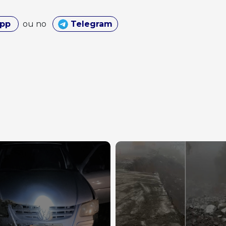
App
ou no
Telegram