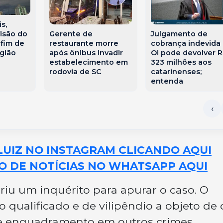
s,
Gerente de
Julgamento de
visão do
restaurante morre
cobrança indevida
 fim de
após ônibus invadir
Oi pode devolver R
gião
estabelecimento em
323 milhões aos
rodovia de SC
catarinenses;
entenda
LUIZ NO INSTAGRAM CLICANDO AQUI
O DE NOTÍCIAS NO WHATSAPP AQUI
briu um inquérito para apurar o caso. O
qualificado e de vilipêndio a objeto de 
de enquadramento em outros crimes.