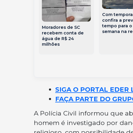
Com temporai
confira a pre
ena acumula
tempo para o
Moradores de SC
50 milhões e
semana na re
recebem conta de
apostas de
água de R$ 24
atarina
milhões
 na quina
SIGA O PORTAL EDER 
FAÇA PARTE DO GRUP
A Polícia Civil informou que a
homem é investigado por dano 
religioso, com possibilidade 