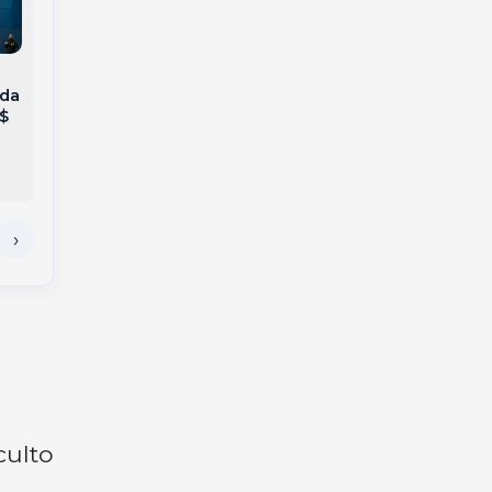
Defesa Civil alerta:
Mega-Sena acumula
 da
Risco de granizo,
em R$ 150 milhões e
$
alagamentos e
quatro apostas de
destelhamentos na
Santa Catarina
região
faturam na quina
culto