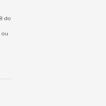
08 do
a
 ou