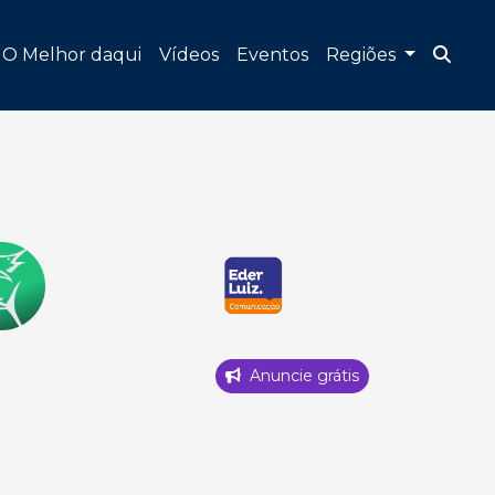
O Melhor daqui
Vídeos
Eventos
Regiões
Anuncie grátis