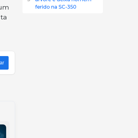
 um
ferido na SC-350
nta
ar