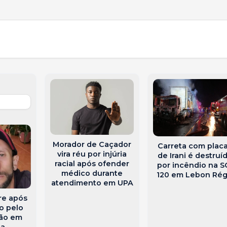
Morador de Caçador
Carreta com plac
vira réu por injúria
de Irani é destruí
racial após ofender
por incêndio na S
médico durante
120 em Lebon Rég
atendimento em UPA
e após
o pelo
mão em
ba