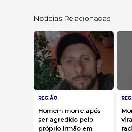
Notícias Relacionadas
REGIÃO
REG
 após
Morador de Caçador
Car
pelo
vira réu por injúria
de 
 em
racial após ofender
por