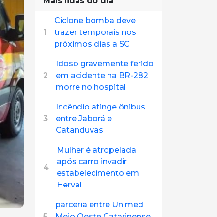
Mais lidas do dia
Ciclone bomba deve
1
trazer temporais nos
próximos dias a SC
Idoso gravemente ferido
2
em acidente na BR-282
morre no hospital
Incêndio atinge ônibus
3
entre Jaborá e
Catanduvas
Mulher é atropelada
após carro invadir
4
estabelecimento em
Herval
parceria entre Unimed
5
Meio Oeste Catarinense