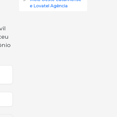
e Lovatel Agência
il
ceu
ônio