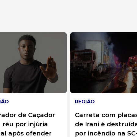
IÃO
ESTRADAS
reta com placas
Índice de acidente
Irani é destruída
leva ANTT a
 incêndio na SC-120
determinar medid