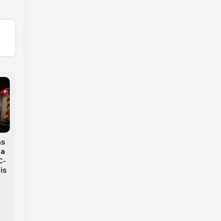
as
Bombeiros realizam
da
Família procura por
operação de busca e
C-
homem
resgate de idoso
is
desaparecido na
desaparecido em
região
Tangará