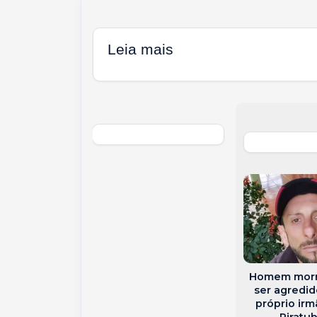
Leia mais
 é preso em
te por cárcere
do em Santa
Cecília
Homem morr
ser agredid
próprio ir
Piratu