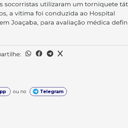
 socorristas utilizaram um torniquete tát
s, a vítima foi conduzida ao Hospital
 em Joaçaba, para avaliação médica defini
rtilhe:
App
ou no
Telegram