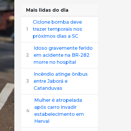
Mais lidas do dia
Ciclone bomba deve
1
trazer temporais nos
próximos dias a SC
Idoso gravemente ferido
2
em acidente na BR-282
morre no hospital
Incêndio atinge ônibus
3
entre Jaborá e
Catanduvas
Mulher é atropelada
após carro invadir
4
estabelecimento em
Herval