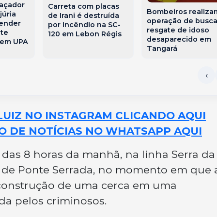
açador
Carreta com placas
Bombeiros realiza
júria
de Irani é destruída
operação de busca
fender
por incêndio na SC-
resgate de idoso
nte
120 em Lebon Régis
desaparecido em
 em UPA
Tangará
LUIZ NO INSTAGRAM CLICANDO AQUI
O DE NOTÍCIAS NO WHATSAPP AQUI
 das 8 horas da manhã, na linha Serra da
io de Ponte Serrada, no momento em que 
 construção de uma cerca em uma
da pelos criminosos.