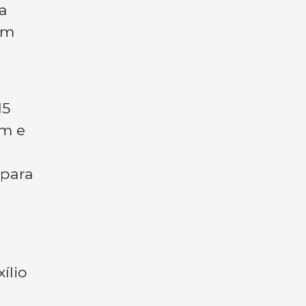
a
um
15
am e
 para
ílio