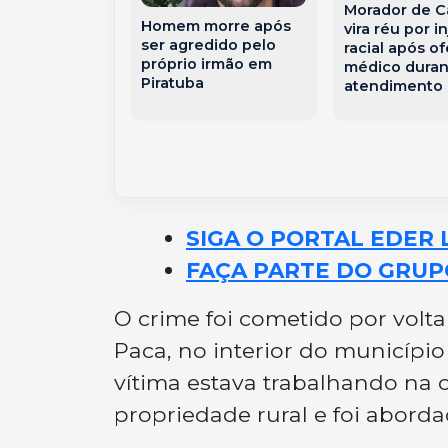
Morador de C
e por cárcere
Homem morre após
vira réu por in
 em Santa
ser agredido pelo
racial após o
próprio irmão em
médico dura
Piratuba
atendimento
SIGA O PORTAL EDER 
FAÇA PARTE DO GRUP
O crime foi cometido por volta
Paca, no interior do municíp
vítima estava trabalhando na
propriedade rural e foi aborda