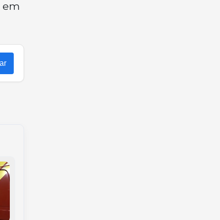
o em
ar
Homem é preso em