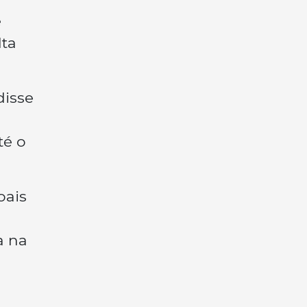
e
lta
disse
té o
oais
a na