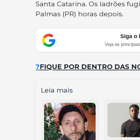
Santa Catarina. Os ladrões fu
Palmas (PR) horas depois.
Siga o 
Veja as principai
?
FIQUE POR DENTRO DAS NO
Leia mais
é preso em