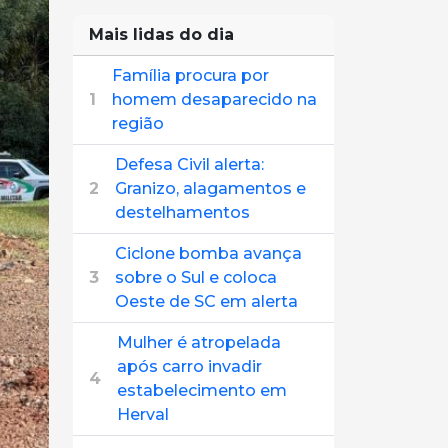
Mais lidas do dia
Família procura por
1
homem desaparecido na
região
Defesa Civil alerta:
2
Granizo, alagamentos e
destelhamentos
Ciclone bomba avança
3
sobre o Sul e coloca
Oeste de SC em alerta
Mulher é atropelada
após carro invadir
4
estabelecimento em
Herval