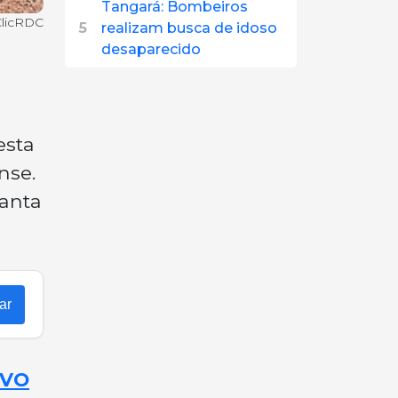
Tangará: Bombeiros
/ClicRDC
5
realizam busca de idoso
desaparecido
esta
nse.
Santa
ar
OVO