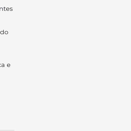
ntes
 do
ca e