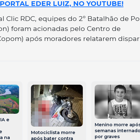
PORTAL EDER LUIZ, NO YOUTUBE!
 Clic RDC, equipes do 2º Batalhão de Pol
ron) foram acionadas pelo Centro de
 (Copom) após moradores relatarem dispa
IA e
Menino morre apó
semanas internad
e
Motociclista morre
por graves
a na
após bater contra