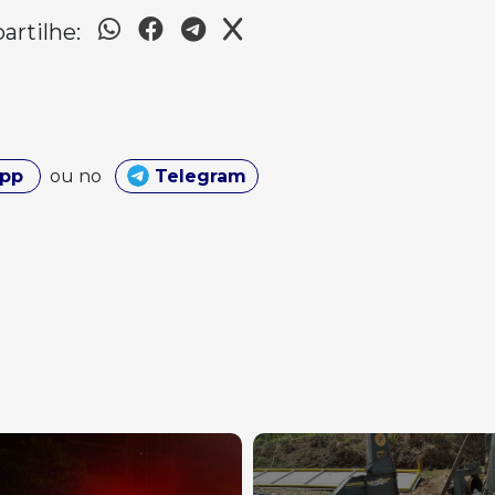
rtilhe:
App
ou no
Telegram