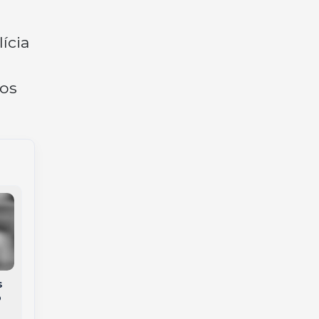
ícia
ros
s
Trabalhador é
o
Incêndio em hotel
resgatado após ficar
mobiliza bombeiros e
preso em plataforma