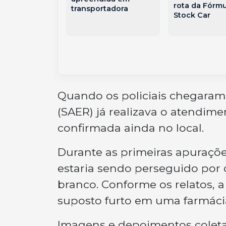
pessoas vão
rota da Fórmu
transportadora
hospital em
Stock Car
ó
Quando os policiais chegaram a
(SAER) já realizava o atendime
confirmada ainda no local.
Durante as primeiras apuraçõ
estaria sendo perseguido por 
branco. Conforme os relatos,
suposto furto em uma farmáci
Imagens e depoimentos coleta