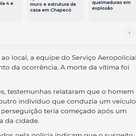
queimaduras em
la 4 e
muro e estrutura de
explosão
casa em Chapecó
o local, a equipe do Serviço Aeropolicia
nto da ocorrência. A morte da vítima foi
es, testemunhas relataram que o homem
outro indivíduo que conduzia um veículo
 a perseguição teria começado após um
a da cidade.
dos pela polícia indicam que o suspeito