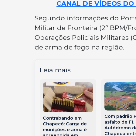
CANAL DE VÍDEOS DO 
Segundo informações do Portal
Militar de Fronteira (2º BPM/F
Operações Policiais Militares
de arma de fogo na região.
Leia mais
Com padrão F
Contrabando em
asfalto de F1,
Chapecó: Carga de
o em hotel
Autódromo d
munições e arma é
a bombeiros e
Chapecó entr
apreendida em