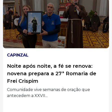
JOAÇABA
Veículo cai no Rio do Tigre, em
Joaçaba, e motorista é resgatada
pelos Bombeiros
Veículo despencou de um barranco na região
central da...