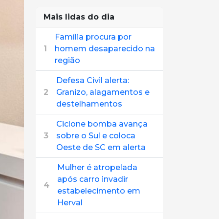
Mais lidas do dia
Família procura por
1
homem desaparecido na
região
Defesa Civil alerta:
2
Granizo, alagamentos e
destelhamentos
Ciclone bomba avança
3
sobre o Sul e coloca
Oeste de SC em alerta
Mulher é atropelada
após carro invadir
4
estabelecimento em
Herval