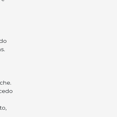
ndo
s.
che.
 cedo
to,