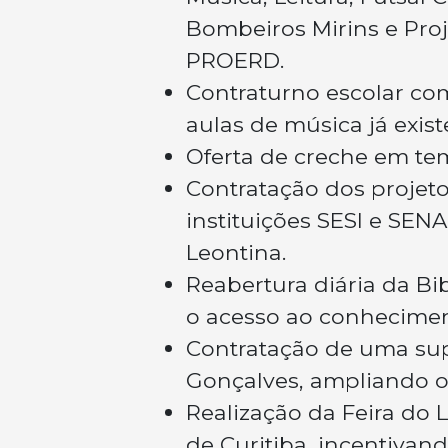
Bombeiros Mirins e Pr
PROERD.
Contraturno escolar co
aulas de música já exis
Oferta de creche em temp
Contratação dos projeto
instituições SESI e SEN
Leontina.
Reabertura diária da B
o acesso ao conheciment
Contratação de uma supe
Gonçalves, ampliando o o
Realização da Feira do 
de Curitiba, incentivand