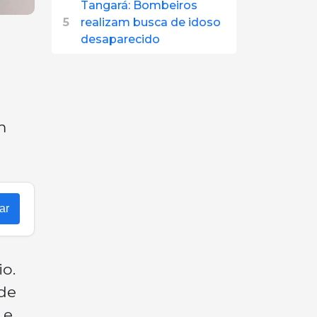
Tangará: Bombeiros
5
realizam busca de idoso
desaparecido
m
ar
io.
de
 e