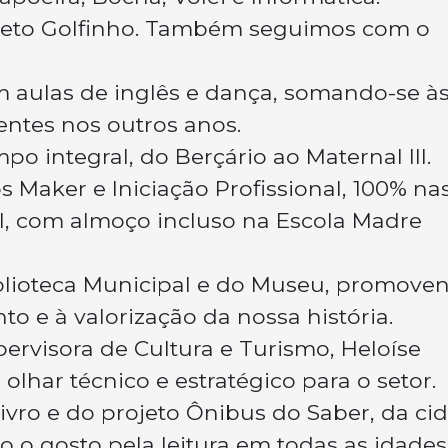
ojeto Golfinho. Também seguimos com o
m aulas de inglês e dança, somando-se à
tentes nos outros anos.
o integral, do Berçário ao Maternal III.
s Maker e Iniciação Profissional, 100% na
AI, com almoço incluso na Escola Madre
iblioteca Municipal e do Museu, promove
o e à valorização da nossa história.
rvisora de Cultura e Turismo, Heloíse
lhar técnico e estratégico para o setor.
Livro e do projeto Ônibus do Saber, da ci
o o gosto pela leitura em todas as idades