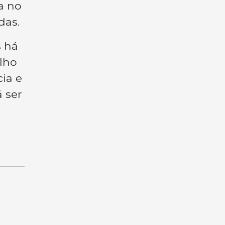
a no
das.
s há
alho
cia e
 ser