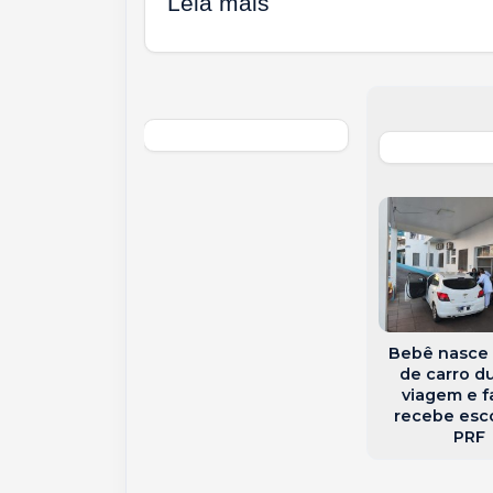
Leia mais
 causa grave
dente com
res do Oeste
toral de SC
Bebê nasce
de carro d
viagem e f
recebe esco
PRF