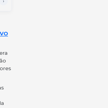
OVO
era
ção
ores
as
da