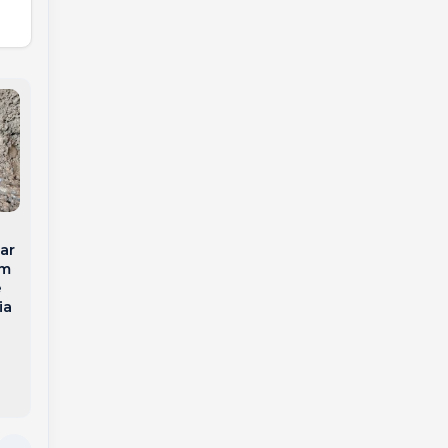
Concórdia comemora
92 anos consolidada
ar
Idoso é encontrado
entre as principais
em
morto no interior de
economias de Santa
e
Concórdia
Catarina
ia