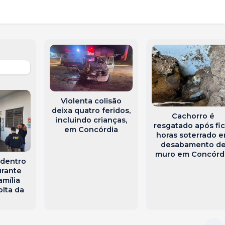
Violenta colisão
deixa quatro feridos,
Cachorro é
incluindo crianças,
resgatado após fic
em Concórdia
horas soterrado 
desabamento d
muro em Concórd
 dentro
urante
amília
lta da