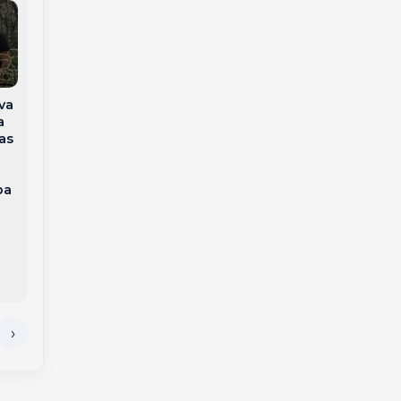
Veículo cai no Rio do
va
Tigre, em Joaçaba, e
Confira os dados da
a
motorista é
educação de
as
resgatada pelos
Joaçaba no IDEB
Bombeiros
2025
a
ba