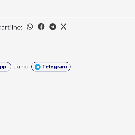
rtilhe:
App
ou no
Telegram