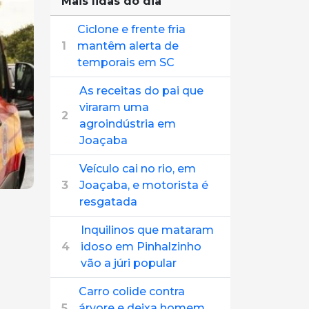
Mais lidas do dia
Ciclone e frente fria
1
mantêm alerta de
temporais em SC
As receitas do pai que
viraram uma
2
agroindústria em
Joaçaba
Veículo cai no rio, em
3
Joaçaba, e motorista é
resgatada
Inquilinos que mataram
4
idoso em Pinhalzinho
vão a júri popular
Carro colide contra
5
árvore e deixa homem