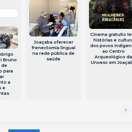
Cinema gratuito le
histórias e cultur
Joaçaba oferecer
dos povos indígen
frenectomia lingual
ao Centro
na rede pública de
Abrigo
Arqueológico d
saúde
ei Bruno
Unoesc em Joaça
a de
o para
car
nto a
s e
ntes