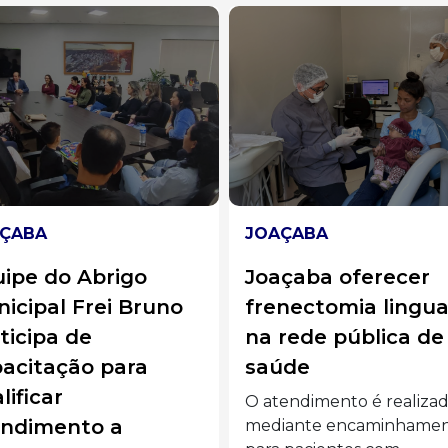
ÇABA
CULTURA
çaba oferecer
Cinema gratuito le
nectomia lingual
histórias e cultura
rede pública de
povos indígenas a
úde
Centro Arqueológi
da Unoesc em
endimento é realizado
Joaçaba
iante encaminhamento