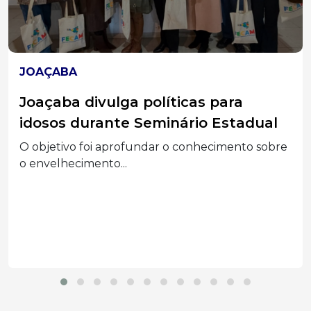
HERVAL D'OESTE
Polícia Militar cumpre mandado de
prisão por furto qualificado em
Herval d’Oeste
Homem de 53 anos foi localizado durante
patrulhamento e...