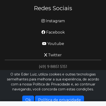
Redes Sociais
Instagram
Facebook
Youtube
Twitter
(49) 9 8851 5151
O site Eder Luiz, utiliza cookies e outras tecnologias
semelhantes para melhorar a sua experiência, de acordo
jornalismo@ederluiz.com.vc
com a nossa Política de Privacidade e, ao continuar
navegando, você concorda com estas condições.
Desenvolvido por
LN SISTEMAS
Hospedado por
HEXIO CLOUD
Ok
Política de privacidade