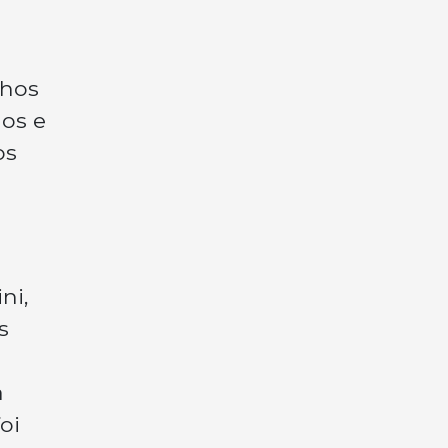
lhos
os e
os
ni,
s
a
oi