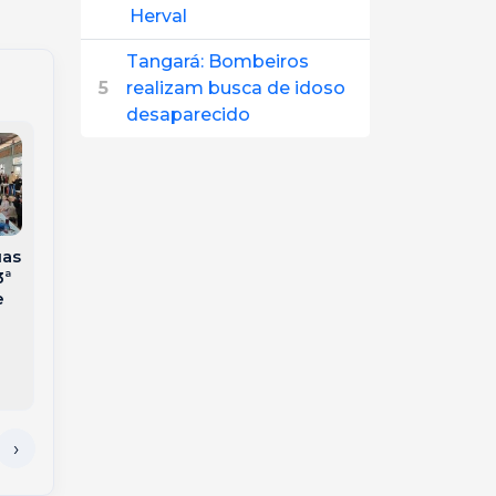
Herval
Tangará: Bombeiros
5
realizam busca de idoso
desaparecido
uas
Homem morre após
3ª
ser esmagado por
e
trator no interior de
Jaborá
Crônica – No Tempo
das Discotecas –
Livre, Leve e Solto