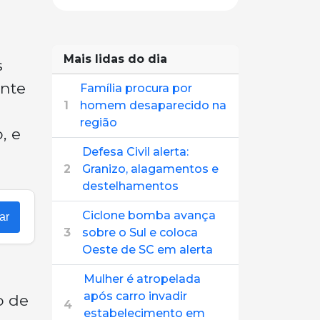
Mais lidas do dia
s
ente
Família procura por
1
homem desaparecido na
região
, e
Defesa Civil alerta:
2
Granizo, alagamentos e
destelhamentos
Ciclone bomba avança
ar
3
sobre o Sul e coloca
Oeste de SC em alerta
Mulher é atropelada
após carro invadir
o de
4
estabelecimento em