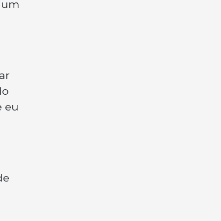
m um
ar
do
e eu
de