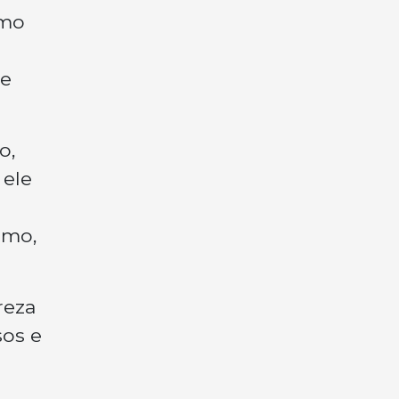
umo
te
o,
 ele
imo,
reza
sos e