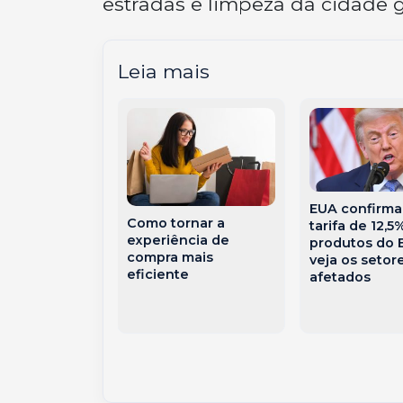
estradas e limpeza da cidade
Leia mais
EUA confirm
morre após
Como tornar a
tarifa de 12,5
agado por
experiência de
produtos do B
o interior de
compra mais
veja os setor
eficiente
afetados