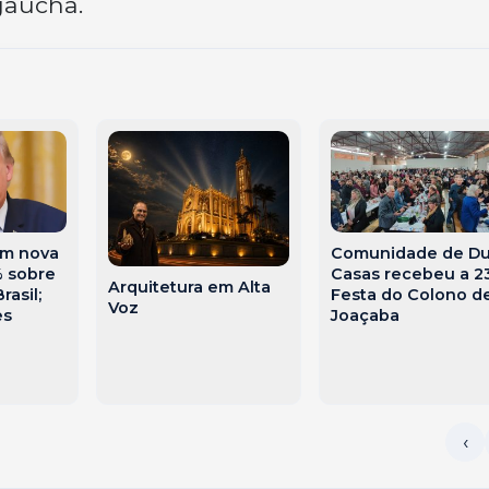
 gaúcha.
am nova
Comunidade de D
% sobre
Casas recebeu a 2
Arquitetura em Alta
rasil;
Festa do Colono d
Voz
es
Joaçaba