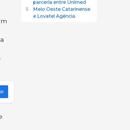
parceria entre Unimed
5
Meio Oeste Catarinense
e Lovatel Agência
 um
ra
a
ar
e