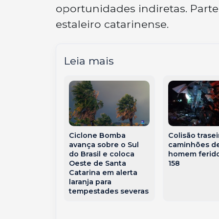
oportunidades indiretas. Par
estaleiro catarinense.
Leia mais
 Joaçaba terá
Ciclone Bomba
Colisão trasei
etos para
avança sobre o Sul
caminhões de
polis por R$
do Brasil e coloca
homem ferido
rtir de
Oeste de Santa
158
ro
Catarina em alerta
laranja para
tempestades severas