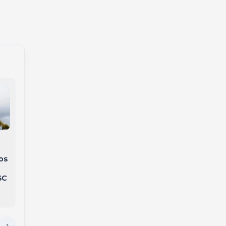
Voa+SC: Joaçaba terá
GAECO deflagra
voos diretos para
operação contra
os
Florianópolis por R$
facção criminosa em
450 a partir de
Herval d’Oeste,
SC
novembro
Catanduvas e
Piratuba