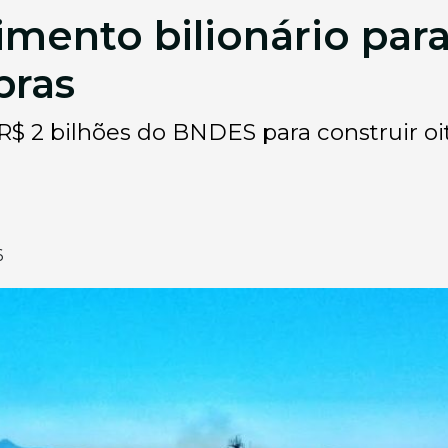
stimento bilionário pa
bras
r R$ 2 bilhões do BNDES para construir oi
6