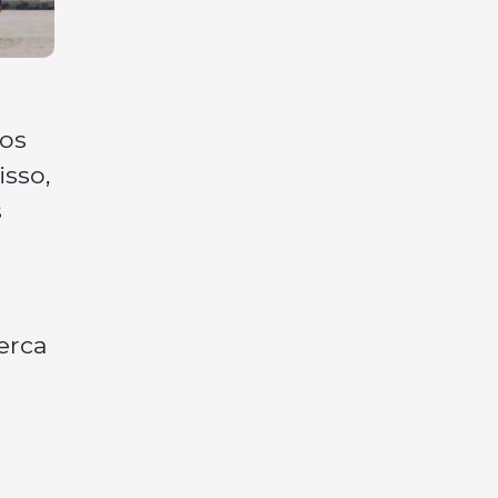
ios
isso,
s
erca