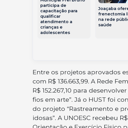
o: as receitas
participa de
Joaçaba ofer
que viraram
capacitação para
frenectomia l
oindústria
qualificar
na rede públi
çaba
atendimento a
saúde
crianças e
adolescentes
Entre os projetos aprovados e
com R$ 136.663,99. A Rede Fe
R$ 152.267,10 para desenvolve
fios em arte”. Já o HUST foi 
do projeto “Rastreamento e pr
idosas”. A UNOESC recebeu R$ 
Orientação e Exercício Físico