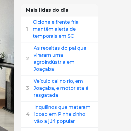
Mais lidas do dia
Ciclone e frente fria
1
mantêm alerta de
temporais em SC
As receitas do pai que
viraram uma
2
agroindústria em
Joaçaba
Veículo cai no rio, em
3
Joaçaba, e motorista é
resgatada
Inquilinos que mataram
4
idoso em Pinhalzinho
vão a júri popular