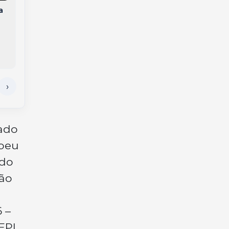
Tigre, em Joaçaba, e
realizado: as receitas
a
motorista é
do pai que viraram
resgatada pelos
uma agroindústria
Bombeiros
em Joaçaba
lado
ebeu
ndo
ção
s
 –
EPI