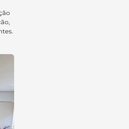
ição
ção,
tes.