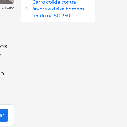
Carro colide contra
ulgação
5
árvore e deixa homem
ferido na SC-350
dos
a
co
ar