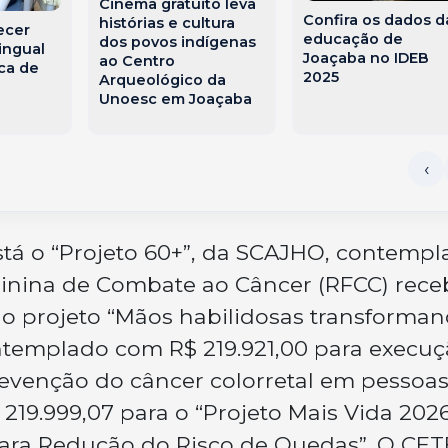
Cinema gratuito leva
Confira os dados d
histórias e cultura
ecer
educação de
dos povos indígenas
ingual
Joaçaba no IDEB
ao Centro
ca de
2025
Arqueológico da
Unoesc em Joaçaba
stá o “Projeto 60+”, da SCAJHO, contemp
minina de Combate ao Câncer (RFCC) rec
r o projeto “Mãos habilidosas transforma
contemplado com R$ 219.921,00 para execu
evenção do câncer colorretal em pessoa
219.999,07 para o “Projeto Mais Vida 2026
 para Redução do Risco de Quedas”. O CET