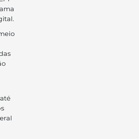
rama
ital.
 meio
adas
ão
 até
os
eral