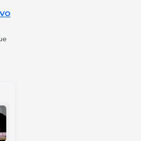
OVO
ue
Veículo cai no Rio do
Da saudade ao sonho