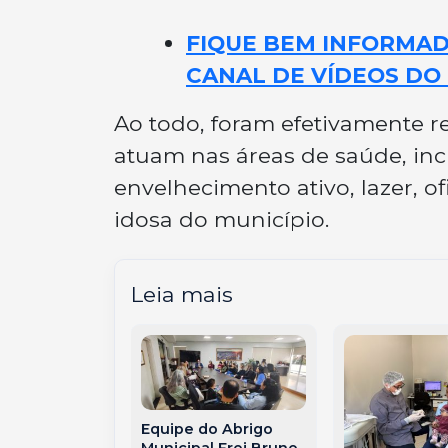
FIQUE BEM INFORMADO
CANAL DE VÍDEOS DO 
Ao todo, foram efetivamente re
atuam nas áreas de saúde, inclu
envelhecimento ativo, lazer, o
idosa do município.
Leia mais
Equipe do Abrigo
ade ao sonho
Municipal Frei Bruno