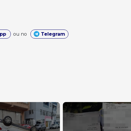
App
ou no
Telegram