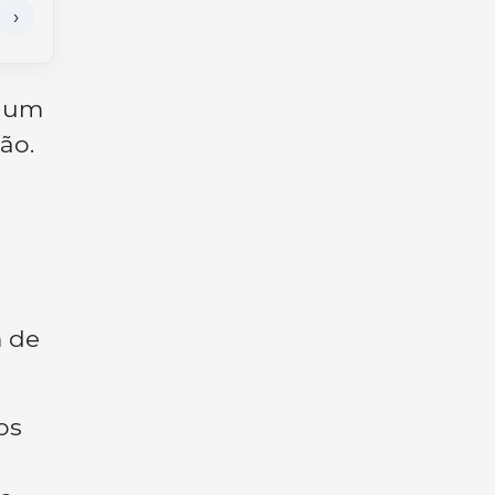
r um
ão.
 de
os