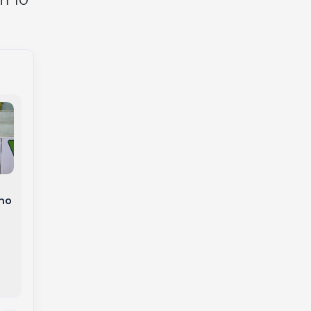
Atleta Douglas Silva
disputa Troféu Brasil
no
de Atletismo em
pista de padrão
Joaçaba futsal realiza
olímpico em SP
promove Desafio
Internacional em
homenagem a
Joaçaba