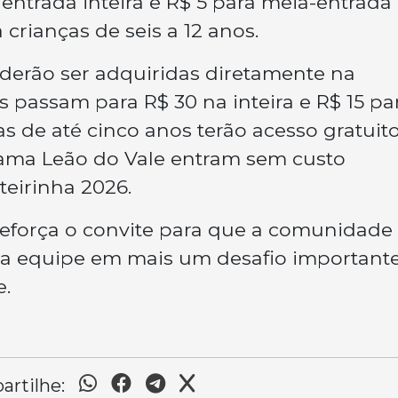
entrada inteira e R$ 5 para meia-entrada
 crianças de seis a 12 anos.
oderão ser adquiridas diretamente na
os passam para R$ 30 na inteira e R$ 15 pa
as de até cinco anos terão acesso gratuito
rama Leão do Vale entram sem custo
eirinha 2026.
 reforça o convite para que a comunidade
 a equipe em mais um desafio important
e.
rtilhe: