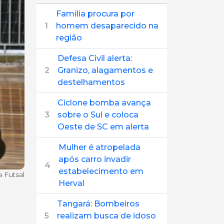
Família procura por
1
homem desaparecido na
região
Defesa Civil alerta:
2
Granizo, alagamentos e
destelhamentos
Ciclone bomba avança
3
sobre o Sul e coloca
Oeste de SC em alerta
Mulher é atropelada
após carro invadir
4
estabelecimento em
 Futsal
Herval
Tangará: Bombeiros
5
realizam busca de idoso