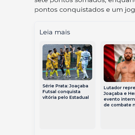
pontos conquistados e um jogo
Leia mais
ouglas Silva
Troféu Brasil
Série Prata: Joaçaba
Lutador repr
tismo em
Futsal conquista
Joaçaba e He
e padrão
vitória pelo Estadual
evento intern
o em SP
de combate 