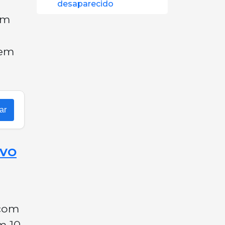
desaparecido
em
 em
ar
OVO
 com
m 10