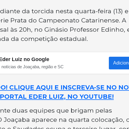
diante da torcida nesta quarta-feira (13) 
ie Prata do Campeonato Catarinense. A
al às 20h, no Ginásio Professor Edinho,
dada da competição estadual.
Eder Luiz no Google
Adicion
s notícias de Joaçaba, região e SC
! CLIQUE AQUI E INSCREVA-SE NO N
PORTAL EDER LUIZ, NO YOUTUBE!
rente duas equipes que brigam pelas
 O Joaçaba aparece na quarta colocação,
o o Saudades ocupa o terceiro lugar, co