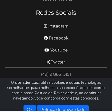
Redes Sociais
Instagram
Facebook
Youtube
Twitter
(49) 9 8851 5151
O site Eder Luiz, utiliza cookies e outras tecnologias
semelhantes para melhorar a sua experiência, de acordo
jornalismo@ederluiz.com.vc
com a nossa Política de Privacidade e, ao continuar
navegando, você concorda com estas condições.
Desenvolvido por
LN SISTEMAS
Hospedado por
HEXIO CLOUD
Ok
Política de privacidade