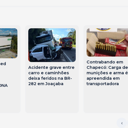
Contrabando em
med
Acidente grave entre
Chapecó: Carga de
carro e caminhões
munições e arma é
deixa feridos na BR-
apreendida em
282 em Joaçaba
transportadora
 ONA