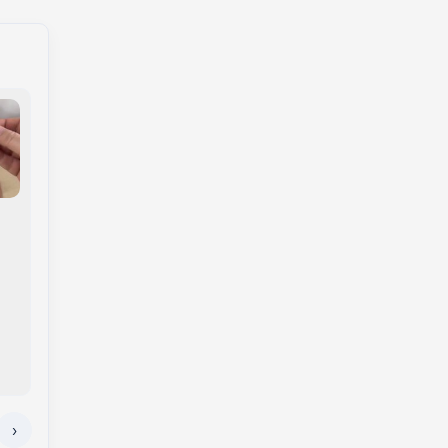
Empretec: principal
seminário de
GAECO deflagra
empreendedorismo
operação contra
do mundo tem nova
infiltração de facção
data em Capinzal
criminosa na política
em SC