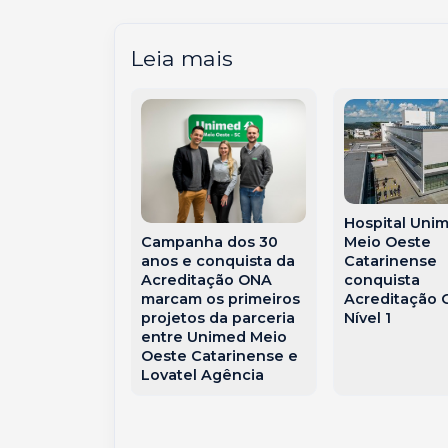
Leia mais
Hospital Uni
eflagra
Campanha dos 30
Meio Oeste
o contra
anos e conquista da
Catarinense
ção de facção
Acreditação ONA
conquista
a na política
marcam os primeiros
Acreditação
projetos da parceria
Nível 1
entre Unimed Meio
Oeste Catarinense e
Lovatel Agência