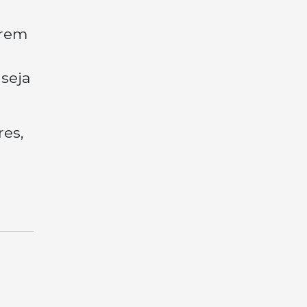
arem
 seja
es,