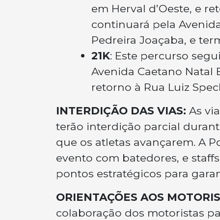
em Herval d’Oeste, e re
continuará pela Avenida
Pedreira Joaçaba, e ter
21K
: Este percurso seg
Avenida Caetano Natal
retorno à Rua Luiz Spec
INTERDIÇÃO DAS VIAS:
As vi
terão interdição parcial duran
que os atletas avançarem. A P
evento com batedores, e staff
pontos estratégicos para garan
ORIENTAÇÕES AOS MOTORIS
colaboração dos motoristas pa