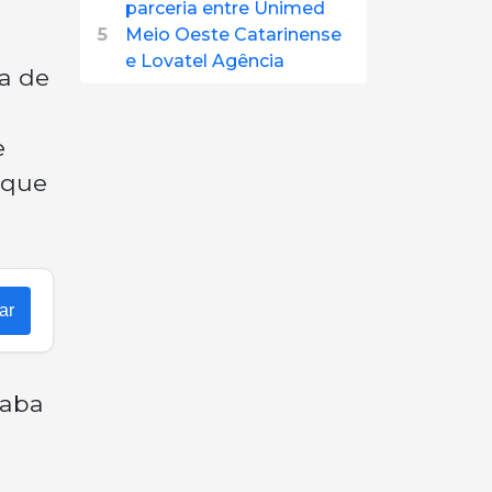
parceria entre Unimed
5
Meio Oeste Catarinense
e Lovatel Agência
a de
e
rque
ar
çaba