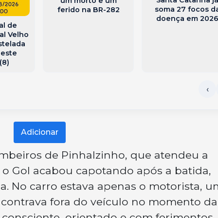
um morto e um
soma 27 focos d
ferido na BR-282
doença em 202
al de
al Velho
stelada
neste
(8)
Adicionar
beiros de Pinhalzinho, que atendeu a
, o Gol acabou capotando após a batida,
a. No carro estava apenas o motorista, u
ncontrava fora do veículo no momento da
 consciente, orientado e com ferimentos