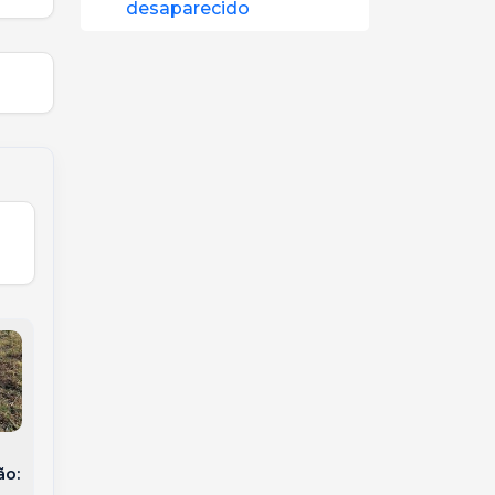
desaparecido
Susto na BR-282:
ão:
Carreta sem freios
Acidente entre
á