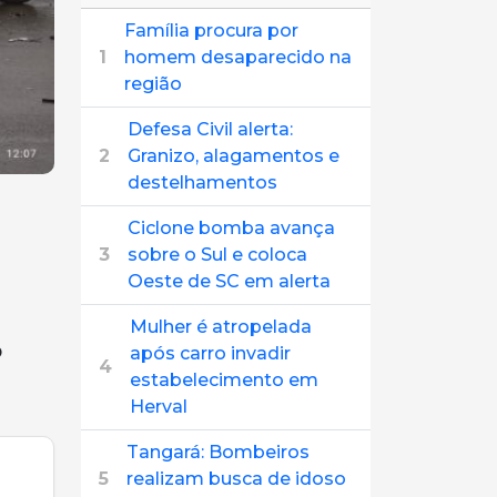
Família procura por
1
homem desaparecido na
região
Defesa Civil alerta:
2
Granizo, alagamentos e
destelhamentos
Ciclone bomba avança
3
sobre o Sul e coloca
Oeste de SC em alerta
Mulher é atropelada
o
após carro invadir
4
estabelecimento em
Herval
Tangará: Bombeiros
5
realizam busca de idoso