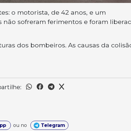
es: o motorista, de 42 anos, e um
 não sofreram ferimentos e foram libera
turas dos bombeiros. As causas da colisã
rtilhe:
App
ou no
Telegram