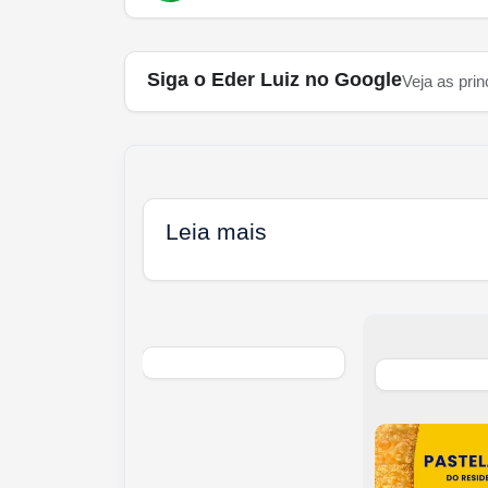
Siga o Eder Luiz no Google
Veja as prin
Leia mais
 ‘free flow’:
i funcionar a