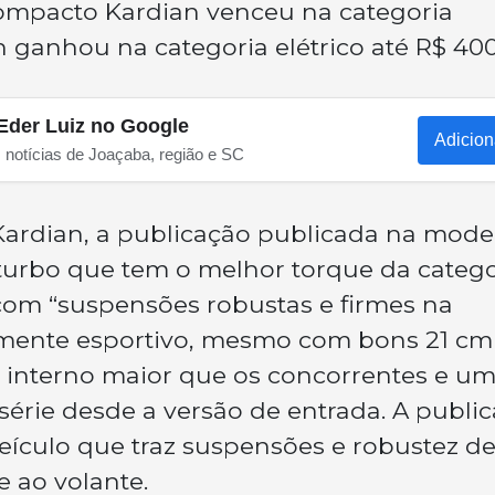
ompacto Kardian venceu na categoria
 ganhou na categoria elétrico até R$ 400
Eder Luiz no Google
Adicion
s notícias de Joaçaba, região e SC
o Kardian, a publicação publicada na mod
turbo que tem o melhor torque da catego
 com “suspensões robustas e firmes na
mente esportivo, mesmo com bons 21 cm
ço interno maior que os concorrentes e u
série desde a versão de entrada. A publi
ículo que traz suspensões e robustez d
 ao volante.