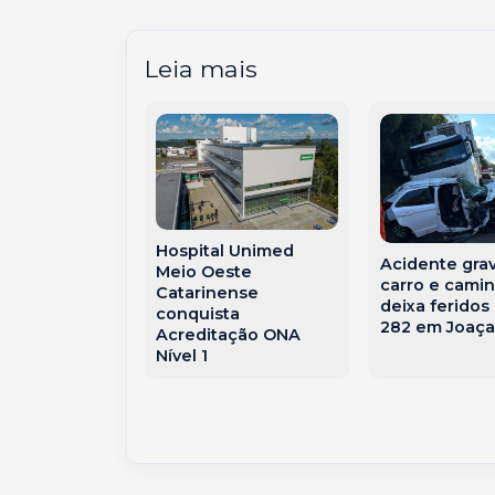
Leia mais
Hospital Unimed
Acidente gra
 debate o
Meio Oeste
carro e cami
da economia
Catarinense
deixa feridos
define eixos
conquista
282 em Joaç
gicos do
Acreditação ONA
Nível 1