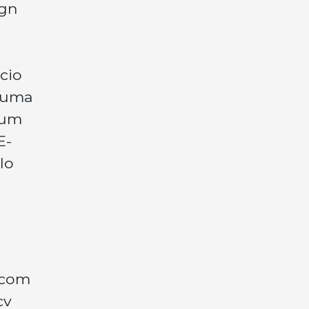
ign
cio
e uma
 um
E-
lo
 com
cv