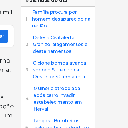
Mais lidas do dia
 mil.
Família procura por
1
homem desaparecido na
região
ar
Defesa Civil alerta:
2
Granizo, alagamentos e
destelhamentos
erna
Ciclone bomba avança
ria,
3
sobre o Sul e coloca
Oeste de SC em alerta
Mulher é atropelada
após carro invadir
ma
4
estabelecimento em
cação
Herval
e um
Tangará: Bombeiros
5
realizam busca de idoso