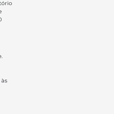
tório
e
0
e
.
 às