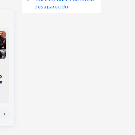
desaparecido
l
Susto na BR-282:
Carreta sem freios
Joaçaba debate o
o
quase causa tragédia
futuro da economia
a
na ponte Alfredo
local e define eixos
Ítalo Remor, em
estratégicos do
Joaçaba
PEDEM