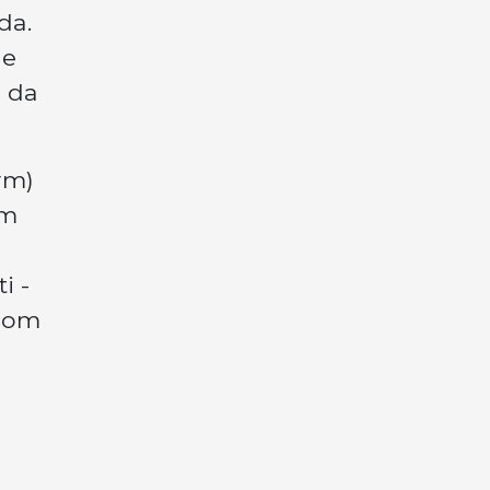
da.
ue
 da
rm)
em
i -
 com