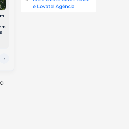
e Lovatel Agência
Ciclone Bomba
Rajadas de vento de
avança sobre o Sul
quase 100 km/h
am
do Brasil e coloca
danificam escolas e
Oeste de Santa
município de SC
 em
Catarina em alerta
decreta emergência
s
laranja para
tempestades severas
do