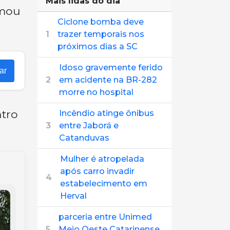
Mais lidas do dia
rmou
Ciclone bomba deve
1
trazer temporais nos
próximos dias a SC
Idoso gravemente ferido
ar
2
em acidente na BR-282
morre no hospital
ntro
Incêndio atinge ônibus
3
entre Jaborá e
Catanduvas
Mulher é atropelada
após carro invadir
4
estabelecimento em
Herval
parceria entre Unimed
5
Meio Oeste Catarinense