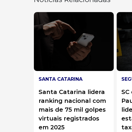
SANTA CATARINA
SEG
lha
Santa Catarina lidera
SC
 futuro
ranking nacional com
Pau
 de
mais de 75 mil golpes
lid
erta para
virtuais registrados
es
ior
em 2025
tax