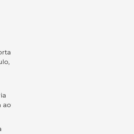
orta
lo,
ia
a ao
a