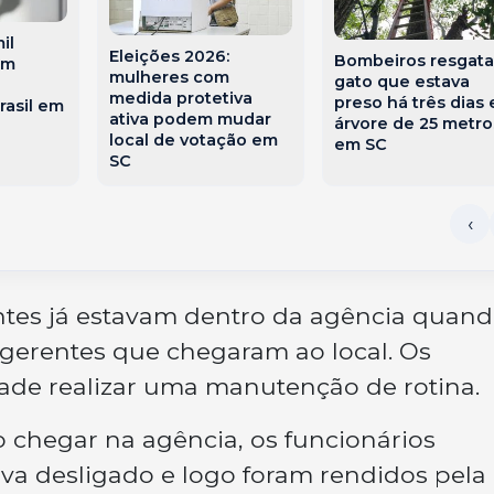
il
Eleições 2026:
Bombeiros resgat
am
mulheres com
gato que estava
medida protetiva
preso há três dias
rasil em
ativa podem mudar
árvore de 25 metro
local de votação em
em SC
SC
ntes já estavam dentro da agência quan
gerentes que chegaram ao local. Os
dade realizar uma manutenção de rotina.
ao chegar na agência, os funcionários
va desligado e logo foram rendidos pela