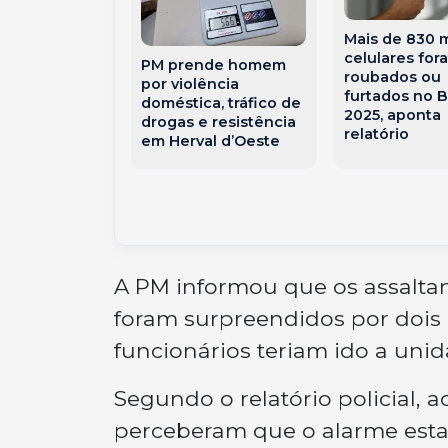
 de vento de
Mais de 830 m
00 km/h
celulares for
PM prende homem
am escolas e
roubados ou
por violência
io de SC
furtados no B
doméstica, tráfico de
 emergência
2025, aponta
drogas e resistência
relatório
em Herval d’Oeste
A PM informou que os assalta
foram surpreendidos por dois 
funcionários teriam ido a uni
Segundo o relatório policial, 
perceberam que o alarme esta