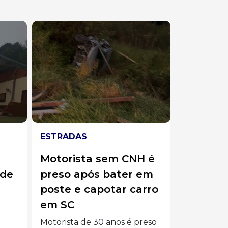
ESTRADAS
ESTRADA
Motorista sem CNH é
Sonho i
ade
preso após bater em
Família
poste e capotar carro
101 veio
em SC
ao Beto 
menino 
Motorista de 30 anos é preso