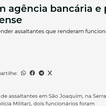
m agência bancária e 
nense
render assaltantes que renderam funcioná
rtilhe:
 de assaltantes em São Joaquim, na Serr
ícia Militar), dois funcionários foram