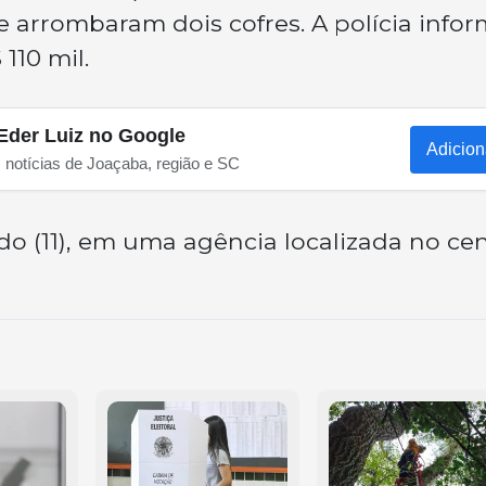
e arrombaram dois cofres. A polícia info
110 mil.
Eder Luiz no Google
Adicion
s notícias de Joaçaba, região e SC
do (11), em uma agência localizada no ce