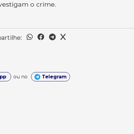
estigam o crime.
rtilhe:
App
ou no
Telegram