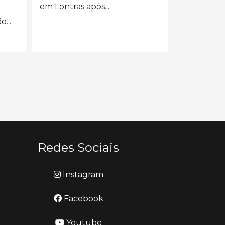
único s
em Lontras após...
...
Kayo, Camil
SP, morrer
Redes Sociais
Instagram
Facebook
Youtube