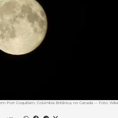
da em Port Coquitlam, Colúmbia Britânica, no Canadá — Foto: Wik