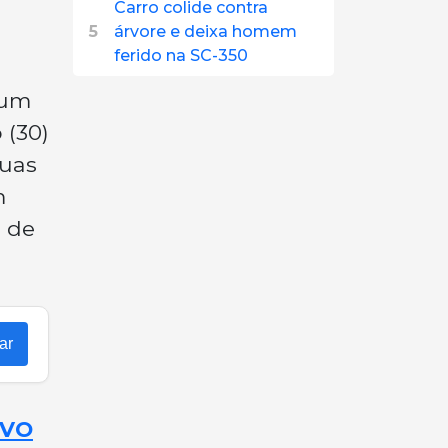
Carro colide contra
5
árvore e deixa homem
ferido na SC-350
 um
 (30)
duas
m
o de
ar
OVO