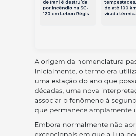
ação e
tempestades,
de Irani é destruída
ta o
de até 100 km
por incêndio na SC-
eonato da
virada térmic
120 em Lebon Régis
o Mundo
A origem da nomenclatura pa
Inicialmente, o termo era util
uma estação do ano que possu
décadas, uma nova interpreta
associar o fenômeno à segun
que permanece amplamente uti
Embora normalmente não apres
excepcionais em que a Lua pod