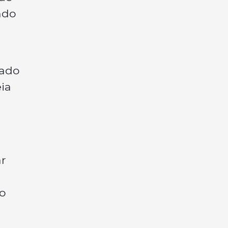
ndo
cado
ia
ar
o