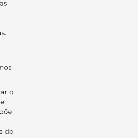
das
s.
enos
ar o
de
 põe
s do