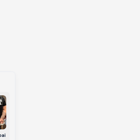
Muito além da faxina:
Espanha vence a
pai
Empreendedora do
Argentina na