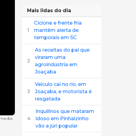
Mais lidas do dia
Ciclone e frente fria
1
mantêm alerta de
temporais em SC
As receitas do pai que
viraram uma
2
agroindústria em
Joaçaba
Veículo cai no rio, em
3
Joaçaba, e motorista é
resgatada
Inquilinos que mataram
imedia
4
idoso em Pinhalzinho
vão a júri popular