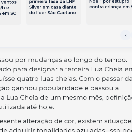
Noel” por estupro
primeira fase da LNF
 ventos
contra criança em 
Silver em casa diante
/h e
do líder São Caetano
a em SC
ssou por mudanças ao longo do tempo.
izado para designar a terceira Lua Cheia e
ísse quatro luas cheias. Com o passar d
ção ganhou popularidade e passou a
da Lua Cheia de um mesmo mês, definiçã
lizada até hoje.
ente alteração de cor, existem situaçõe
e adquirir tonalidades azuladas. Isso p