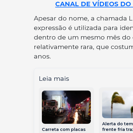
CANAL DE VÍDEOS DO 
Apesar do nome, a chamada Lu
expressão é utilizada para ide
dentro de um mesmo mês do ca
relativamente rara, que costum
anos.
Leia mais
 vence a
Alerta do tem
na na
frente fria tra
Carreta com placas