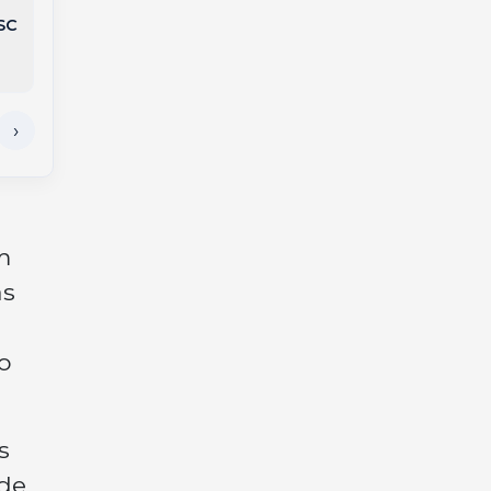
Meio-Oeste
prorrogação e
SC
transforma limpeza
conquista o
detalhada em serviço
bicampeonato da
de alto padrão
Copa do Mundo
m
as
o
s
ode