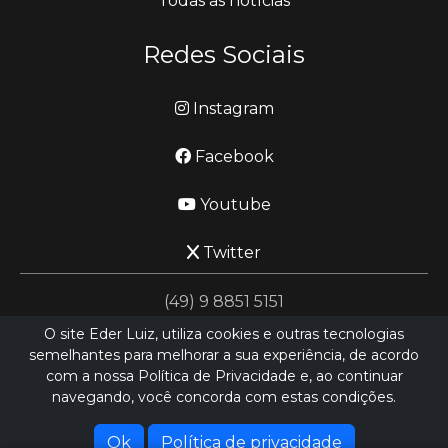
Todas as notícias
Redes Sociais
Instagram
Facebook
Youtube
Twitter
(49) 9 8851 5151
O site Eder Luiz, utiliza cookies e outras tecnologias
semelhantes para melhorar a sua experiência, de acordo
jornalismo@ederluiz.com.vc
com a nossa Política de Privacidade e, ao continuar
navegando, você concorda com estas condições.
Desenvolvido por
LN SISTEMAS
Hospedado por
HEXIO CLOUD
Ok
Política de privacidade