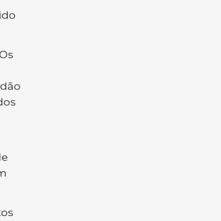
ido
 Os
rdão
dos
de
em
tos