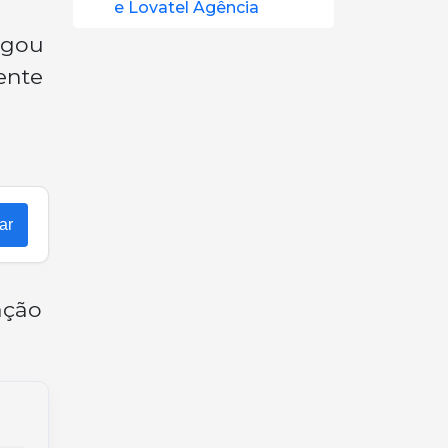
e Lovatel Agência
egou
ente
ar
ação