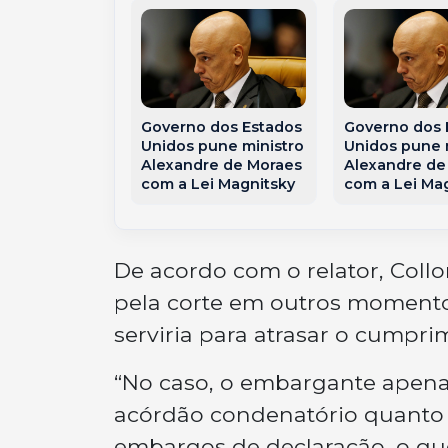
 dos Estados
Governo dos Estados
Governo dos 
pune ministro
Unidos pune ministro
Unidos pune 
re de Moraes
Alexandre de Moraes
Alexandre de
ei Magnitsky
com a Lei Magnitsky
com a Lei Ma
De acordo com o relator, Coll
pela corte em outros momento
serviria para atrasar o cumpr
“No caso, o embargante apenas
acórdão condenatório quanto 
embargos de declaração, o que