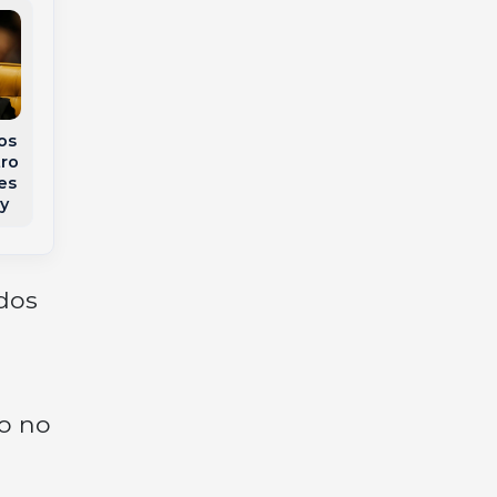
os
Governo dos Estados
tro
Unidos pune ministro
es
Alexandre de Moraes
y
com a Lei Magnitsky
dos
o no