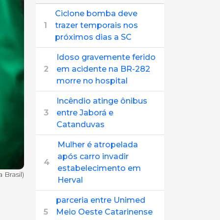
Ciclone bomba deve
1
trazer temporais nos
próximos dias a SC
Idoso gravemente ferido
2
em acidente na BR-282
morre no hospital
Incêndio atinge ônibus
3
entre Jaborá e
Catanduvas
Mulher é atropelada
após carro invadir
4
estabelecimento em
Brasil)
Herval
parceria entre Unimed
5
Meio Oeste Catarinense