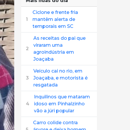
Mais lidas do dia
Ciclone e frente fria
1
mantêm alerta de
temporais em SC
As receitas do pai que
viraram uma
2
agroindústria em
Joaçaba
Veículo cai no rio, em
3
Joaçaba, e motorista é
resgatada
Inquilinos que mataram
4
idoso em Pinhalzinho
vão a júri popular
Carro colide contra
5
árvore e deixa homem