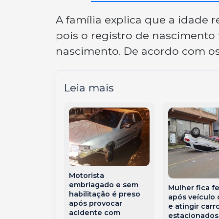
A família explica que a idade r
pois o registro de nascimento 
nascimento. De acordo com os 
Leia mais
Motorista
embriagado e sem
Mulher fica f
habilitação é preso
após veículo 
após provocar
e atingir carr
acidente com
estacionado
Novos sedia