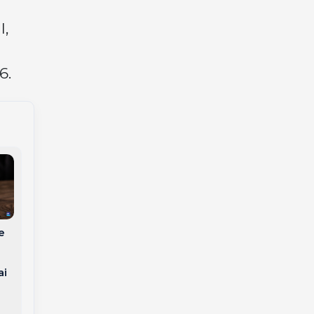
l,
6.
e
Morre aos 80 anos
Eduardo Ernesto
ai
Zortéa, empresário
que marcou a
indústria e o
Campos Novos sedia