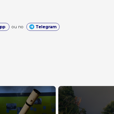
App
ou no
Telegram