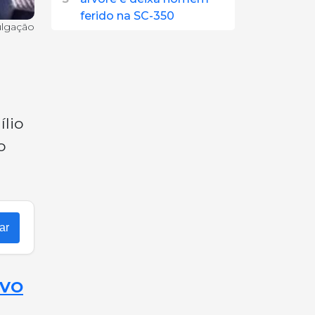
ferido na SC-350
ulgação
ílio
o
ar
OVO