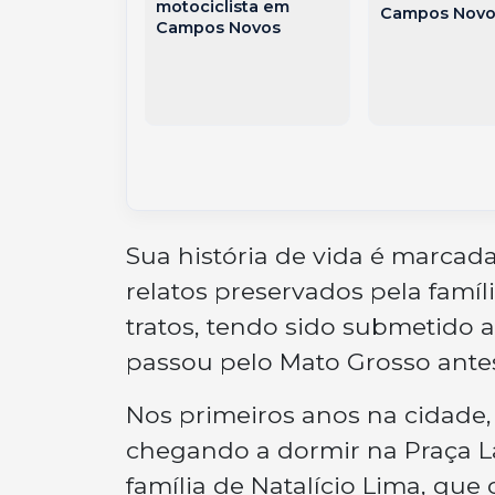
motociclista em
Campos Novo
 de Inverno”
Campos Novos
co em
s,
ing e
omia
Sua história de vida é marcad
relatos preservados pela famíli
tratos, tendo sido submetido a
passou pelo Mato Grosso ante
Nos primeiros anos na cidade, 
chegando a dormir na Praça La
família de Natalício Lima, que