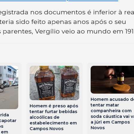
egistrada nos documentos é inferior à rea
teria sido feito apenas anos após o seu
parentes, Vergílio veio ao mundo em 191
Homem acusado d
tentar matar
Homem é preso após
companheira com
tentar furtar bebidas
erida
soda cáustica vai v
alcoólicas de
capotar
a júri em Campos
estabelecimento em
os
Novos
Campos Novos
s em