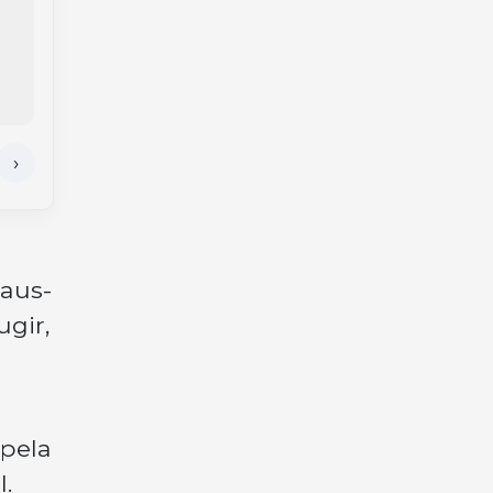
agronegócio de
“Summit de Inverno”
Campos Novos
com foco em
negócios,
networking e
gastronomia
maus-
ugir,
 pela
l.