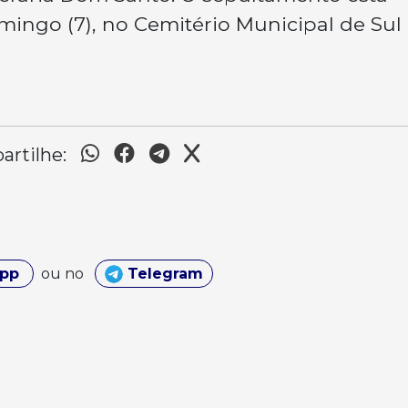
mingo (7), no Cemitério Municipal de Sul
rtilhe:
App
ou no
Telegram