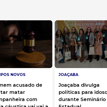
ÇABA
HERVAL D'OESTE
çaba divulga
Polícia Militar cum
íticas para idosos
mandado de prisã
ante Seminário
por furto qualifica
adual
em Herval d’Oeste