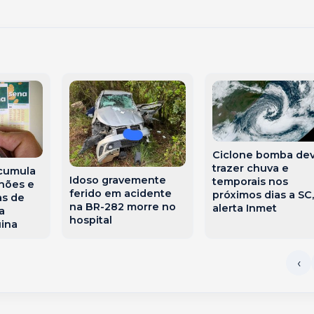
Ciclone bomba de
trazer chuva e
cumula
Idoso gravemente
temporais nos
lhões e
ferido em acidente
próximos dias a SC,
as de
na BR-282 morre no
alerta Inmet
a
hospital
uina