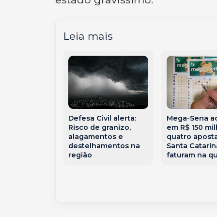
Leia mais
io de SC é
Defesa Civil alerta:
Mega-Sena a
ado após
Risco de granizo,
em R$ 150 mi
ente perder
alagamentos e
quatro apost
o por
destelhamentos na
Santa Catarin
tico tardio
região
faturam na q