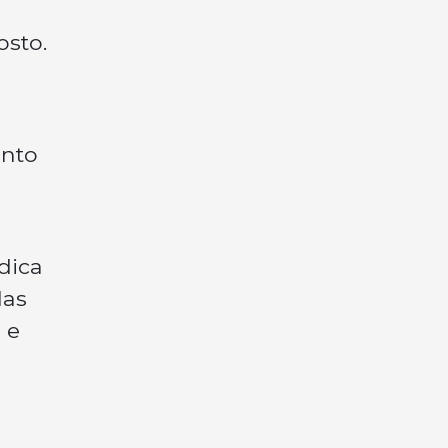
osto.
ento
dica
las
 e