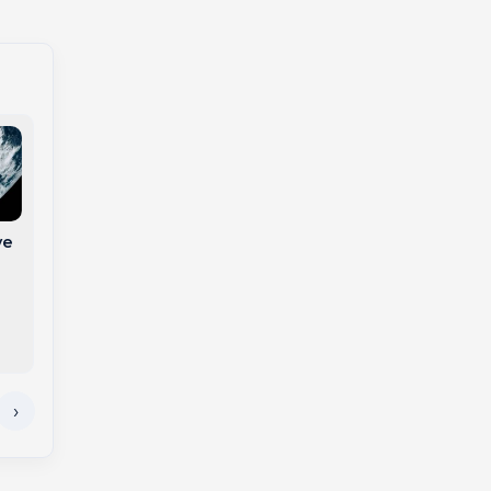
ve
Município de SC é
Adolescente é
condenado após
apreendido por
adolescente perder
tentativa de
testículo por
homicídio contra a
diagnóstico tardio
própria mãe em SC