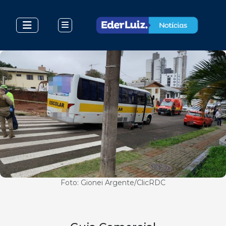
Foto: Gionei Argente/ClicRDC