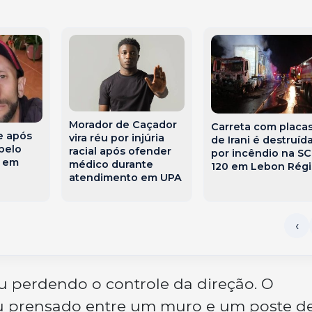
Morador de Caçador
Carreta com placa
 após
vira réu por injúria
de Irani é destruíd
pelo
racial após ofender
por incêndio na SC
o em
médico durante
120 em Lebon Régi
atendimento em UPA
u perdendo o controle da direção. O
cou prensado entre um muro e um poste d