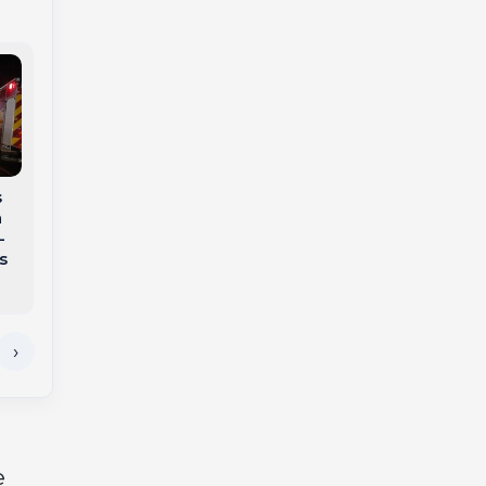
s
Bombeiros realizam
a
Família procura por
operação de busca e
-
homem
resgate de idoso
s
desaparecido na
desaparecido em
região
Tangará
e