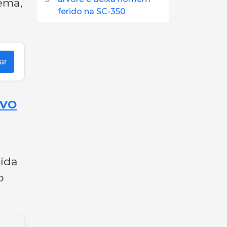
ema,
ferido na SC-350
ar
OVO
aída
o