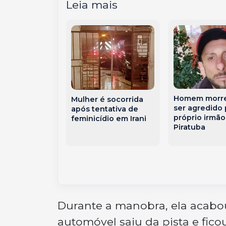
Leia mais
Homem morre
Mulher é socorrida
procura por
ser agredido 
após tentativa de
próprio irmã
feminicídio em Irani
ecido na
Piratuba
Durante a manobra, ela acabo
automóvel saiu da pista e fi