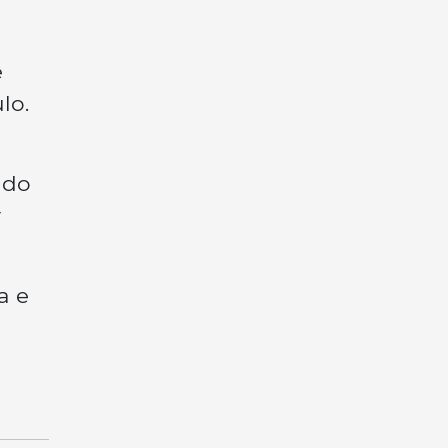
e
lo.
 do
r
a e