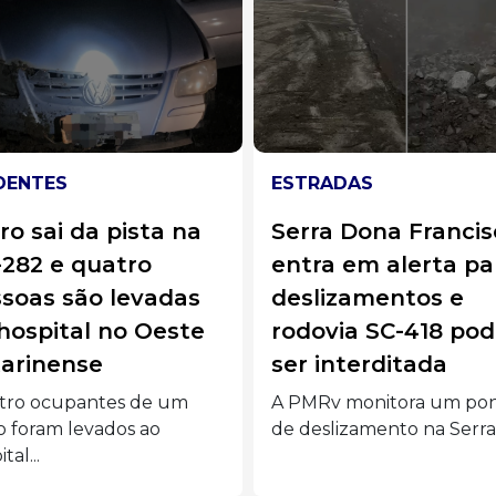
RADAS
ACIDENTES
ra Dona Francisca
Motorista é socorr
ra em alerta para
após saída de pist
lizamentos e
colisão contra árv
ovia SC-418 pode
na SC-355
 interditada
Um homem de 58 anos fo
socorrido pelo Corpo...
MRv monitora um ponto
eslizamento na Serra...