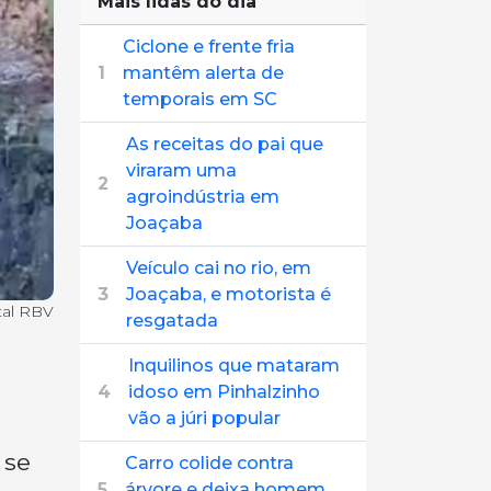
Mais lidas do dia
Ciclone e frente fria
1
mantêm alerta de
temporais em SC
As receitas do pai que
viraram uma
2
agroindústria em
Joaçaba
Veículo cai no rio, em
3
Joaçaba, e motorista é
tal RBV
resgatada
Inquilinos que mataram
4
idoso em Pinhalzinho
vão a júri popular
 se
Carro colide contra
5
árvore e deixa homem