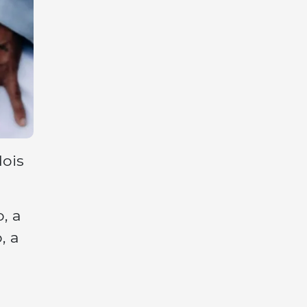
dois
, a
, a