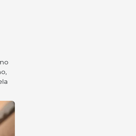
 no
ho,
ela