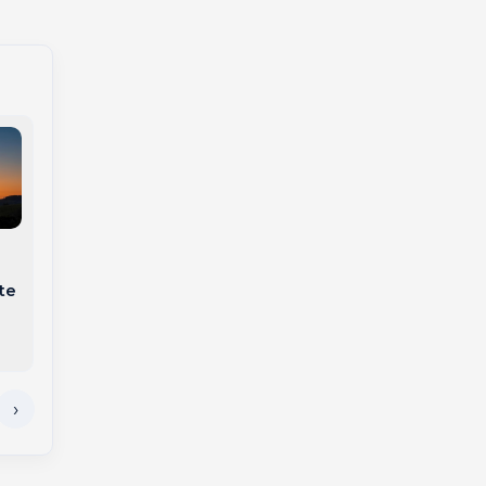
Entenda por que
Agosto começa sem
desmontamos a
feriados, mas repleto
árvore de Natal no
de datas que
te
Dia de Reis
inspiram reflexão e
conscientização