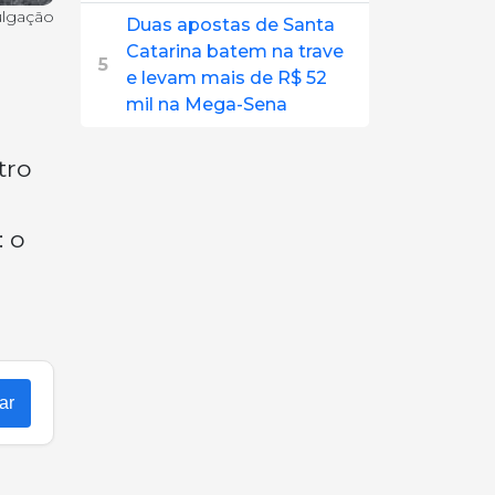
ulgação
Duas apostas de Santa
Catarina batem na trave
5
e levam mais de R$ 52
mil na Mega-Sena
tro
: o
ar