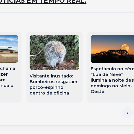
TÍCIAS EM TEMPO REAL:
 chama
Espetáculo no céu:
azer
“Lua de Neve”
Visitante inusitado:
bre
ilumina a noite des
Bombeiros resgatam
enda o
domingo no Meio-
porco-espinho
Oeste
dentro de oficina