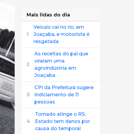
Mais lidas do dia
Veículo cai no rio, em
1
Joaçaba, e motorista é
resgatada
As receitas do pai que
viraram uma
2
agroindústria em
Joaçaba
CPI da Prefeitura sugere
3
indiciamento de 11
pessoas
Tornado atinge o RS;
4
Estado tem danos por
causa do temporal