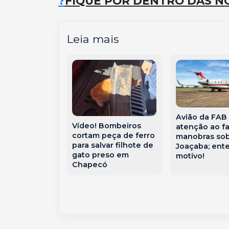
?
FIQUE POR DENTRO DAS NO
Leia mais
Avião da FAB
 começa sem
Vídeo! Bombeiros
atenção ao f
, mas repleto
cortam peça de ferro
manobras so
s que
para salvar filhote de
Joaçaba; ent
 reflexão e
gato preso em
motivo!
ntização
Chapecó