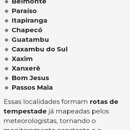
🔹
Belmonte
🔹
Paraíso
🔹
Itapiranga
🔹
Chapecó
🔹
Guatambu
🔹
Caxambu do Sul
🔹
Xaxim
🔹
Xanxerê
🔹
Bom Jesus
🔹
Passos Maia
Essas localidades formam
rotas de
tempestade
já mapeadas pelos
meteorologistas, tornando o