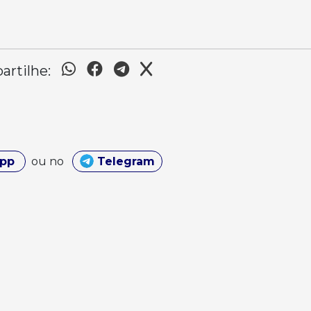
rtilhe:
App
ou no
Telegram