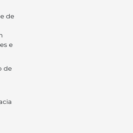
de de
m
es e
o de
acia