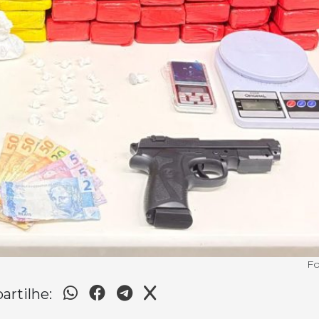
Fo
rtilhe: