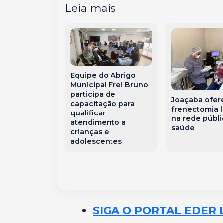
Leia mais
Equipe do Abrigo
ade ao sonho
Municipal Frei Bruno
o: as receitas
participa de
Joaçaba ofer
que viraram
capacitação para
frenectomia l
oindústria
qualificar
na rede públi
çaba
atendimento a
saúde
crianças e
adolescentes
SIGA O PORTAL EDER 