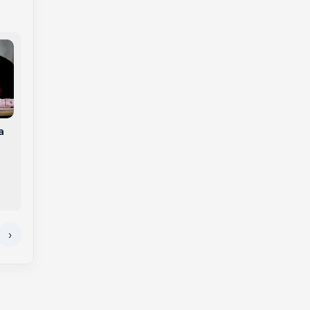
Veículo cai no Rio do
Da saudade ao sonho
Tigre, em Joaçaba, e
realizado: as receitas
a
motorista é
do pai que viraram
resgatada pelos
uma agroindústria
Bombeiros
em Joaçaba