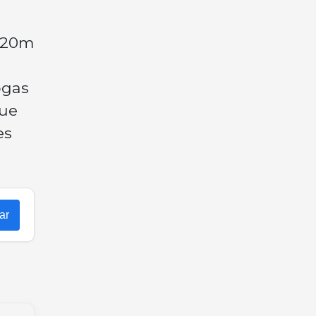
a 20m
ogas
que
es
ar