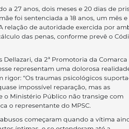
o a 27 anos, dois meses e 20 dias de pri
 mãe foi sentenciada a 18 anos, um mês e
 A relação de autoridade exercida por am
 cálculo das penas, conforme prevê o Cód
 Dellazari, da 2ª Promotoria da Comarca
 esse representam uma dolorosa realidad
 rigor: “Os traumas psicológicos suport
u quase impossível reparação, mas as
 Ministério Público não transige com
aca o representante do MPSC.
s abusos começaram quando a vítima ain
rtes íntimas, e se estenderam até a