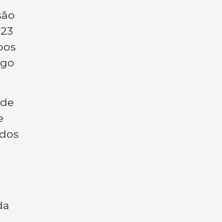
são
 23
bos
igo
 de
e
ados
da