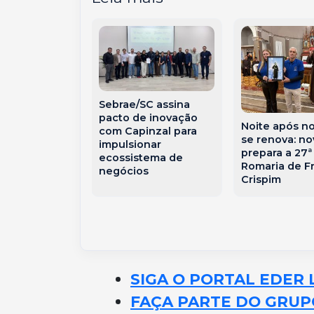
mento no
Sebrae/SC assina
ista Alegre
pacto de inovação
Noite após noi
a Bombeiros e
com Capinzal para
se renova: n
otorista
impulsionar
prepara a 27ª
em Capinzal
ecossistema de
Romaria de Fr
negócios
Crispim
SIGA O PORTAL EDER 
FAÇA PARTE DO GRUP