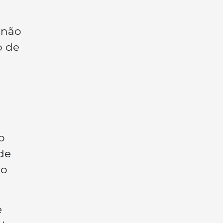
 não
o de
o
de
do
é