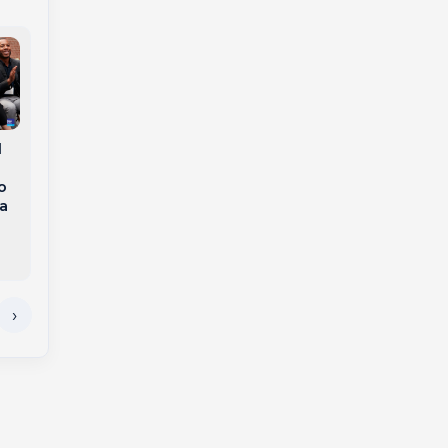
l
Capotamento no
Homem que tentou
Bairro Vista Alegre
matar colega após
o
mobiliza Bombeiros e
ingestão de bebida
a
deixa motorista
alcoólica é
ferida em Capinzal
condenado em
Capinzal