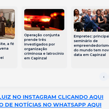
Operação conjunta
Empretec: principa
prende três
seminário de
te, a fé
investigados por
empreendedorism
ovena
organização
do mundo tem nov
criminosa e latrocínio
data em Capinzal
ei
em Capinzal
LUIZ NO INSTAGRAM CLICANDO AQUI
O DE NOTÍCIAS NO WHATSAPP AQUI