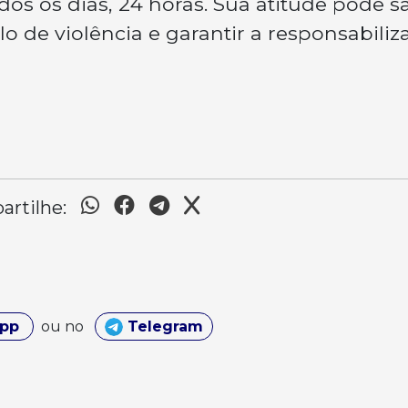
odos os dias, 24 horas. Sua atitude pode s
o de violência e garantir a responsabiliz
rtilhe:
App
ou no
Telegram