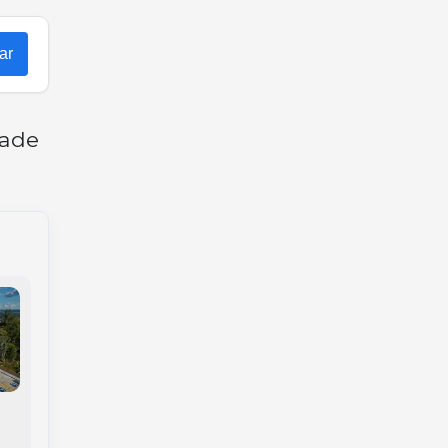
ar
dade
Susto na BR-282:
Acidente grave entre
Carreta sem freios
carro e caminhões
quase causa tragédia