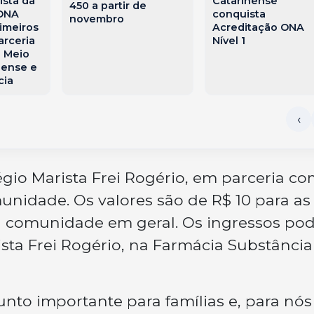
ista da
Catarinense
450 a partir de
 ONA
conquista
novembro
imeiros
Acreditação ONA
arceria
Nível 1
 Meio
nense e
cia
légio Marista Frei Rogério, em parceria co
unidade. Os valores são de R$ 10 para as
a a comunidade em geral. Os ingressos p
sta Frei Rogério, na Farmácia Substância
nto importante para famílias e, para nós