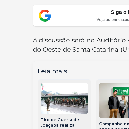
Siga o 
Veja as principai
A discussão será no Auditório
do Oeste de Santa Catarina (Un
Leia mais
a BR-282:
Tiro de Guerra de
 sem freios
Campanha do
Joaçaba realiza
ausa tragédia