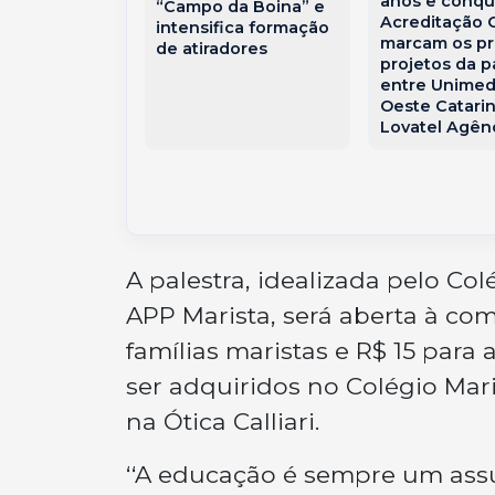
anos e conqu
“Campo da Boina” e
e Alfredo
Acreditação
intensifica formação
emor, em
marcam os pr
de atiradores
a
projetos da p
entre Unimed
Oeste Catari
Lovatel Agên
A palestra, idealizada pelo Co
APP Marista, será aberta à com
famílias maristas e R$ 15 par
ser adquiridos no Colégio Mari
na Ótica Calliari.
‘‘A educação é sempre um assu