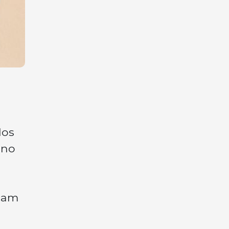
dos
ano
ucam