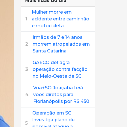
Mais lidas do dia
Mulher morre em
1
acidente entre caminhão
e motocicleta
Irmãos de 7 e 14 anos
2
morrem atropelados em
Santa Catarina
GAECO deflagra
3
operação contra facção
no Meio-Oeste de SC
Voa+SC: Joaçaba terá
4
voos diretos para
Florianópolis por R$ 450
Operação em SC
investiga plano de
5
possível ataque a