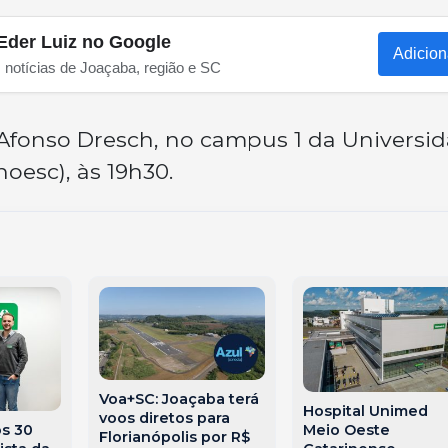
Eder Luiz no Google
Adicion
s notícias de Joaçaba, região e SC
 Afonso Dresch, no campus 1 da Universi
oesc), às 19h30.
Voa+SC: Joaçaba terá
Hospital Unimed
voos diretos para
s 30
Meio Oeste
Florianópolis por R$