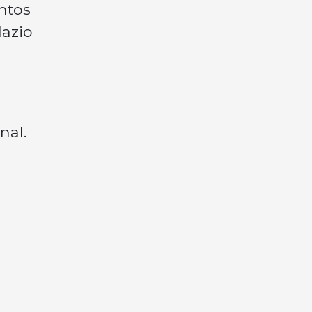
ntos
lazio
nal.