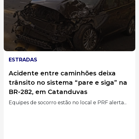
JOAÇABA
Susto na BR-282: Carreta sem freios
quase causa tragédia na ponte
Alfredo Ítalo Remor, em Joaçaba
Veículo perdeu os freios no pare e siga da...