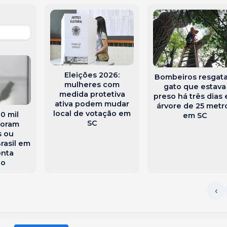
Eleições 2026:
Bombeiros resgat
mulheres com
gato que estava
medida protetiva
preso há três dias
ativa podem mudar
árvore de 25 metr
local de votação em
0 mil
em SC
SC
foram
s ou
rasil em
onta
io