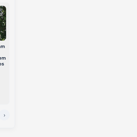
Ciclone Bomba
Rajadas de vento de
avança sobre o Sul
quase 100 km/h
am
do Brasil e coloca
danificam escolas e
Oeste de Santa
município de SC
 em
Catarina em alerta
decreta emergência
os
laranja para
tempestades severas