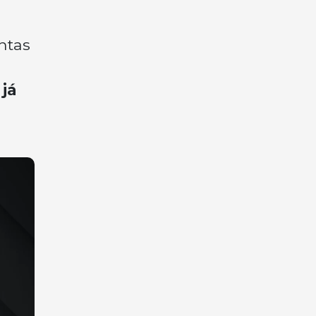
ntas
já