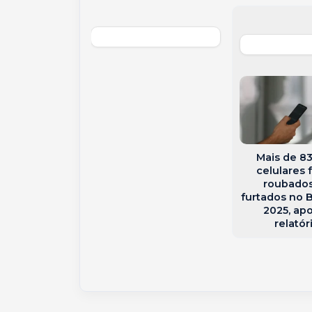
rabando em
ó: Carga de
es e arma é
endida em
sportadora
Mais de 83
celulares 
roubado
furtados no B
2025, ap
relatór