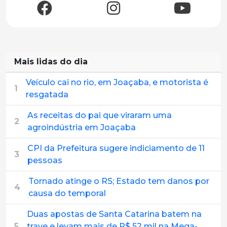
Mais lidas do dia
Veículo cai no rio, em Joaçaba, e motorista é
1
resgatada
As receitas do pai que viraram uma
2
agroindústria em Joaçaba
CPI da Prefeitura sugere indiciamento de 11
3
pessoas
Tornado atinge o RS; Estado tem danos por
4
causa do temporal
Duas apostas de Santa Catarina batem na
5
trave e levam mais de R$ 52 mil na Mega-